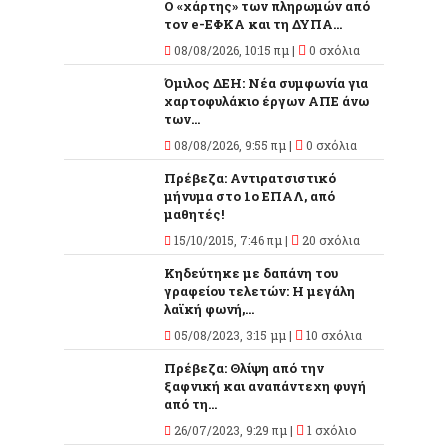
Ο «χάρτης» των πληρωμών από
τον e-ΕΦΚΑ και τη ΔΥΠΑ...
08/08/2026, 10:15 πμ |
0 σχόλια
Όμιλος ΔΕΗ: Νέα συμφωνία για
χαρτοφυλάκιο έργων ΑΠΕ άνω
των...
08/08/2026, 9:55 πμ |
0 σχόλια
Πρέβεζα: Αντιρατσιστικό
μήνυμα στο 1ο ΕΠΑΛ, από
μαθητές!
15/10/2015, 7:46 πμ |
20 σχόλια
Κηδεύτηκε με δαπάνη του
γραφείου τελετών: Η μεγάλη
λαϊκή φωνή,...
05/08/2023, 3:15 μμ |
10 σχόλια
Πρέβεζα: Θλίψη από την
ξαφνική και αναπάντεχη φυγή
από τη...
26/07/2023, 9:29 πμ |
1 σχόλιο