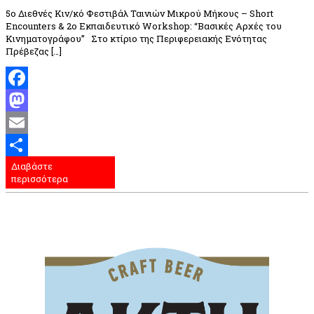
5ο Διεθνές Κιν/κό Φεστιβάλ Ταινιών Μικρού Μήκους – Short
Encounters & 2ο Εκπαιδευτικό Workshop: “Βασικές Αρχές του
Κινηματογράφου” Στο κτίριο της Περιφερειακής Ενότητας
Πρέβεζας […]
Facebook
Mastodon
Email
Διαβάστε
Μοιραστείτε
περισσότερα