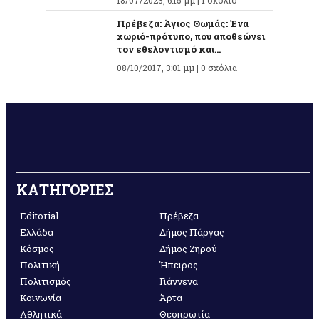
18/07/2023, 6:15 μμ |
1 σχόλιο
Πρέβεζα: Άγιος Θωμάς: Ένα
χωριό-πρότυπο, που αποθεώνει
τον εθελοντισμό και...
08/10/2017, 3:01 μμ |
0 σχόλια
ΚΑΤΗΓΟΡΙΕΣ
Editorial
Πρέβεζα
Ελλάδα
Δήμος Πάργας
Κόσμος
Δήμος Ζηρού
Πολιτική
Ήπειρος
Πολιτισμός
Γιάννενα
Κοινωνία
Άρτα
Αθλητικά
Θεσπρωτία