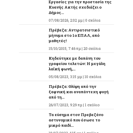
Εργασίες για την προστασία της
Κυανής Ακτής σχεδιάζει ο
Δήμος...
07/08/2026, 2:02 μμ |
0 σχόλια
Πρέβεζα: Αντιρατσιστικό
μήνυμα στο 1ο ΕΠΑΛ, από
μαθητές!
15/10/2015, 7:46 πμ |
20 σχόλια
Κηδεύτηκε με δαπάνη του
γραφείου τελετών: Η μεγάλη
λαϊκή φωνή,...
05/08/2023, 3:15 μμ |
10 σχόλια
Πρέβεζα: Θλίψη από την
ξαφνική και αναπάντεχη φυγή
από τη...
26/07/2023, 9:29 πμ |
1 σχόλιο
Τα εύσημα στον Πρεβεζάνο
αστυνομικό που έσωσε το
μικρό παιδί...