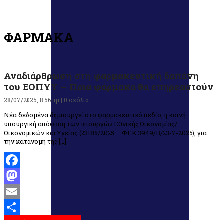
ΦΑΡΜΑΚΑ
Αναδιάρθρωση στη φαρμακευτική δαπάνη
του ΕΟΠΥΥ – Ποια φάρμακα θα επηρεαστούν
28/07/2025, 8:56 πμ |
0 σχόλια
Νέα δεδομένα δημιουργεί στο φαρμακευτικό πεδίο, η κοινή
υπουργική απόφαση των υπουργών Εθνικής Οικονομίας/
Οικονομικών και Υγείας (23185/2025 – ΦΕΚ 3949/Β/23-7-2025), για
την κατανομή της […]
Facebook
Mastodon
Email