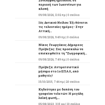
Συνελήφθη ημεδαπός σε
περιοχή των Ιωαννίνων για
κλοπή
09/08/2026, 11:02 πμ |
0 σχόλια
Ιός Δυτικού Νείλου: Έξι θάνατοι
τις τελευταίες ημέρες- Στην
Αττική...
09/08/2026, 9:49 πμ |
0 σχόλια
Νίκος Γεωργάκος Δήμαρχος
Πρέβεζας: Σας προσκαλώ να
επισκεφθείτε τη “Ζωγραφική...
09/08/2026, 7:49 πμ |
0 σχόλια
Πρέβεζα: Αντιρατσιστικό
μήνυμα στο 1ο ΕΠΑΛ, από
μαθητές!
15/10/2015, 7:46 πμ |
20 σχόλια
Κηδεύτηκε με δαπάνη του
γραφείου τελετών: Η μεγάλη
λαϊκή φωνή,...
05/08/2023, 3:15 μμ |
10 σχόλια