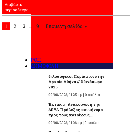
Διαβάστε
Μοιραστείτε
περισσότερα
1
2
3
…
9
Επόμενη σελίδα: »
ΡΟΗ
ΔΗΜΟΦΙΛΗ
Φιλοσοφικοί Περίπατοι στην
Αρχαία Αθήνα // Φθινόπωρο
2026
09/08/2026, 11:25 πμ |
0 σχόλια
Έκτακτη Ανακοίνωση της
ΔΕΥΑ Πρέβεζας και μήνυμα
προς τους κατοίκους...
09/08/2026, 11:06 πμ |
0 σχόλια