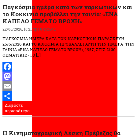
Παγκόσμια ημέρα κατά των ναρκωτικών και
το Κοκκινιά προβάλλει την ταινία: «ΕΝΑ
ΚΑΠΕΛΟ ΓΕΜΑΤΟ ΒΡΟΧΗ»
22/06/2026, 10:21 πμ |
0 σχόλια
ΠΑΓΚΟΣΜΙΑ ΗΜΕΡΑ ΚΑΤΑ ΤΩΝ ΝΑΡΚΩΤΙΚΩΝ ΠΑΡΑΣΚΕΥΗ
26/6/2026 ΚΑΙ ΤΟ ΚΟΚΚΙΝΙΑ ΠΡΟΒΑΛΛΕΙ ΑΥΤΗ ΤΗΝ ΗΜΕΡΑ ΤΗΝ
ΤΑΙΝΙΑ «ΕΝΑ ΚΑΠΕΛΟ ΓΕΜΑΤΟ ΒΡΟΧΗ», 1957, ΣΤΙΣ 21.30
ΘΕΜΑΤΙΚΗ: «ΤΟ […]
Facebook
Mastodon
Email
Διαβάστε
Μοιραστείτε
περισσότερα
Η Κινηματογραφική Λέσχη Πρέβεζας θα