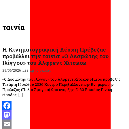
ταινία
Η Κινηματογραφική Λέσχη Πρέβεζας
προβάλλει την ταινία: «Ο Δεσμώτης του
Ιλίγγου» του Άλφρεντ Χίτσκοκ
29/06/2026, 1:33 μμ |
0 σχόλια
«Ο Δεσμώτης του Ιλίγγου» του Άλφρεντ Χίτσκοκ Ημέρα προβολής:
Τετάρτη 1 Ιουλίου 2026 Κέντρο Περιβαλλοντικής Ενημέρωσης
Πρέβεζας (Παλιά Σφαγεία) Ώρα έναρξης: 21:30 Είσοδος Γενική
είσοδος: […]
Facebook
Mastodon