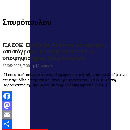
Σπυρόπουλου
ΠΑΣΟΚ-Πρέβεζα: Τι έγινε σύντροφοι;
Ανυπόγραφο το κείμενο κατά της
υποψηφιότητας Σπυρόπουλου;
28/05/2026, 7:38 πμ |
0 σχόλια
Η επιστολή-κείμενο που κυκλοφόρησε στο διαδίκτυο και θα έφτανε
στην αρμόδια επιτροπή και στον Γραμματέα του ΠΑΣΟΚ Γιάννη
Βαρδακαστάνη, σύμφωνα με πληροφορίες έφτασε αλλά… […]
Facebook
Mastodon
Email