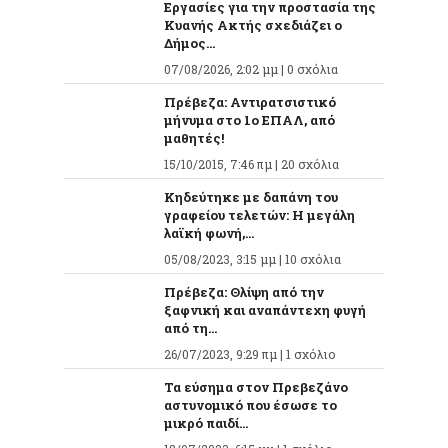
Εργασίες για την προστασία της
Κυανής Ακτής σχεδιάζει ο
Δήμος...
07/08/2026, 2:02 μμ |
0 σχόλια
Πρέβεζα: Αντιρατσιστικό
μήνυμα στο 1ο ΕΠΑΛ, από
μαθητές!
15/10/2015, 7:46 πμ |
20 σχόλια
Κηδεύτηκε με δαπάνη του
γραφείου τελετών: Η μεγάλη
λαϊκή φωνή,...
05/08/2023, 3:15 μμ |
10 σχόλια
Πρέβεζα: Θλίψη από την
ξαφνική και αναπάντεχη φυγή
από τη...
26/07/2023, 9:29 πμ |
1 σχόλιο
Τα εύσημα στον Πρεβεζάνο
αστυνομικό που έσωσε το
μικρό παιδί...