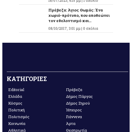
18/07/2023, 6:15 μμ |
1 σχόλιο
Πρέβεζα: Άγιος Θωμάς: Ένα
χωριό-πρότυπο, που αποθεώνει
τον εθελοντισμό και...
08/10/2017, 3:01 μμ |
0 σχόλια
ΚΑΤΗΓΟΡΙΕΣ
Editorial
Πρέβεζα
Ελλάδα
Δήμος Πάργας
Κόσμος
Δήμος Ζηρού
Πολιτική
Ήπειρος
Πολιτισμός
Γιάννενα
Κοινωνία
Άρτα
Αθλητικά
Θεσπρωτία