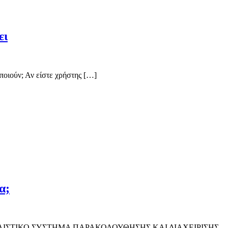
ει
οποιούν; Αν είστε χρήστης […]
α;
 το έργο «ΟΛΙΣΤΙΚΟ ΣΥΣΤΗΜΑ ΠΑΡΑΚΟΛΟΥΘΗΣΗΣ ΚΑΙ ΔΙΑΧΕΙΡΙΣΗΣ