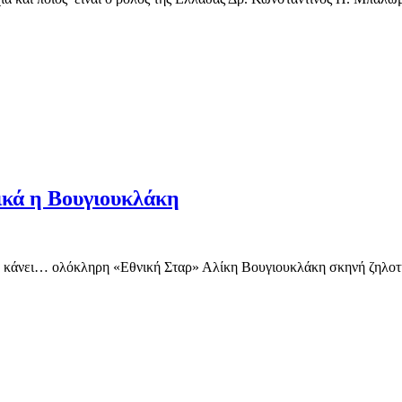
ικά η Βουγιουκλάκη
ια να κάνει… ολόκληρη «Εθνική Σταρ» Αλίκη Βουγιουκλάκη σκηνή ζηλ