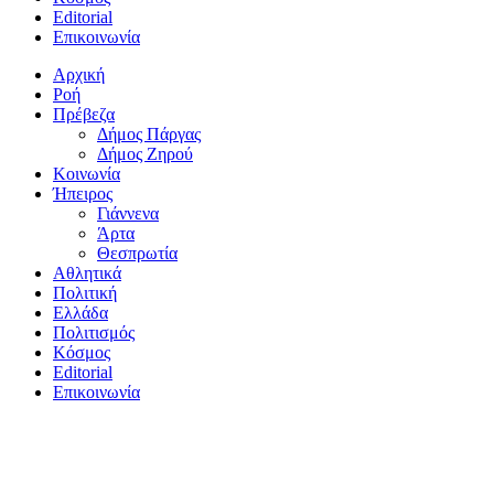
Editorial
Επικοινωνία
Αρχική
Ροή
Πρέβεζα
Δήμος Πάργας
Δήμος Ζηρού
Κοινωνία
Ήπειρος
Γιάννενα
Άρτα
Θεσπρωτία
Αθλητικά
Πολιτική
Ελλάδα
Πολιτισμός
Κόσμος
Editorial
Επικοινωνία