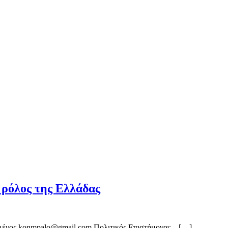
 ρόλος της Ελλάδας
ωμένος konmpalo@gmail.com Πολιτικός Επιστήμονας – […]