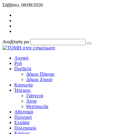
Σάββατο, 08/08/2026
Αναζήτηση για
Αρχική
Ροή
Πρέβεζα
Δήμος Πάργας
Δήμος Ζηρού
Κοινωνία
Ήπειρος
Γιάννενα
Άρτα
Θεσπρωτία
Αθλητικά
Πολιτική
Ελλάδα
Πολιτισμός
Κόσμος