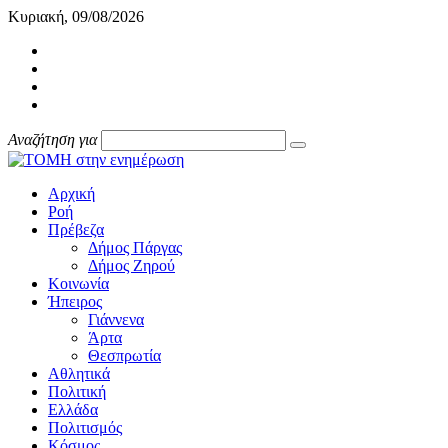
Κυριακή, 09/08/2026
Αναζήτηση για
Αρχική
Ροή
Πρέβεζα
Δήμος Πάργας
Δήμος Ζηρού
Κοινωνία
Ήπειρος
Γιάννενα
Άρτα
Θεσπρωτία
Αθλητικά
Πολιτική
Ελλάδα
Πολιτισμός
Κόσμος