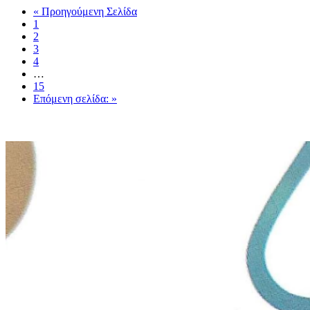
« Προηγούμενη Σελίδα
1
2
3
4
…
15
Επόμενη σελίδα: »