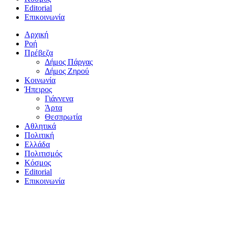
Editorial
Επικοινωνία
Αρχική
Ροή
Πρέβεζα
Δήμος Πάργας
Δήμος Ζηρού
Κοινωνία
Ήπειρος
Γιάννενα
Άρτα
Θεσπρωτία
Αθλητικά
Πολιτική
Ελλάδα
Πολιτισμός
Κόσμος
Editorial
Επικοινωνία