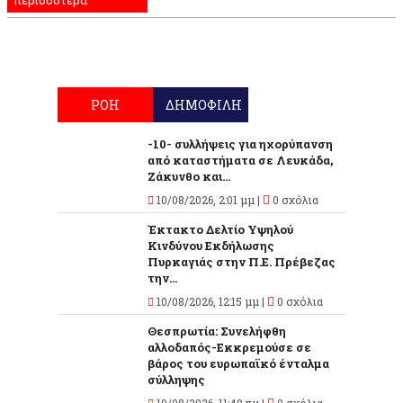
περισσότερα
ΡΟΗ
ΔΗΜΟΦΙΛΗ
-10- συλλήψεις για ηχορύπανση
από καταστήματα σε Λευκάδα,
Ζάκυνθο και...
10/08/2026, 2:01 μμ |
0 σχόλια
Έκτακτο Δελτίο Υψηλού
Κινδύνου Εκδήλωσης
Πυρκαγιάς στην Π.Ε. Πρέβεζας
την...
10/08/2026, 12:15 μμ |
0 σχόλια
Θεσπρωτία: Συνελήφθη
αλλοδαπός-Εκκρεμούσε σε
βάρος του ευρωπαϊκό ένταλμα
σύλληψης