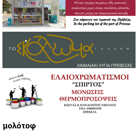
μολότοφ