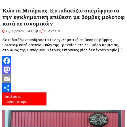
Κώστα Μπάρκας: Καταδικάζω απερίφραστα
την εγκληματική επίθεση με βόμβες μολότοφ
κατά αστυνομικών
10/06/2025, 3:44 μμ |
0 σχόλια
Καταδικάζω απερίφραστα την εγκληματική επίθεση με βόμβες
μολότοφ κατά αστυνομικών της Τροχαίας στη λεωφόρο Κηφισίας,
στο ύψος της Πανόρμου. Τέτοιες ενέργειες βίας δεν έχουν καμία […]
Facebook
Mastodon
Email
Διαβάστε
Μοιραστείτε
περισσότερα