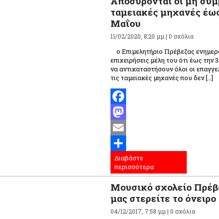
Αποσύρονται οι μη συμ
ταμειακές μηχανές έως
Μαΐου
11/02/2020, 8:20 μμ |
0 σχόλια
ο Επιμελητήριο Πρέβεζας ενημερώ
επιχειρήσεις μέλη του ότι έως την 
να αντικαταστήσουν όλοι οι επαγγε
τις ταμειακές μηχανές που δεν […]
Facebook
Mastodon
Email
Διαβάστε
Μοιραστείτε
περισσότερα
Μουσικό σχολείο Πρέβ
μας στερείτε το όνειρο
04/12/2017, 7:58 μμ |
0 σχόλια