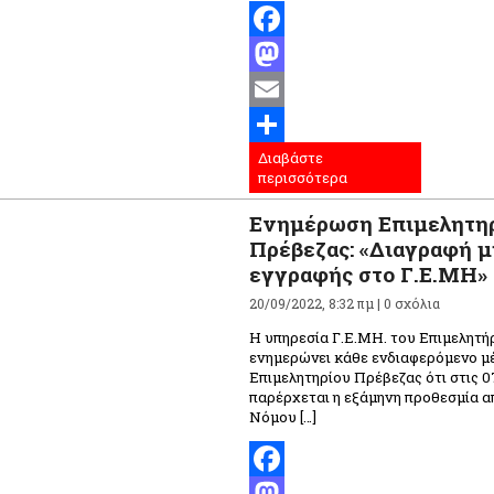
Facebook
Mastodon
Email
Διαβάστε
Μοιραστείτε
περισσότερα
Ενημέρωση Επιμελητη
Πρέβεζας: «Διαγραφή 
εγγραφής στο Γ.Ε.ΜΗ»
20/09/2022, 8:32 πμ |
0 σχόλια
Η υπηρεσία Γ.Ε.ΜΗ. του Επιμελητή
ενημερώνει κάθε ενδιαφερόμενο μ
Επιμελητηρίου Πρέβεζας ότι στις 0
παρέρχεται η εξάμηνη προθεσμία α
Νόμου […]