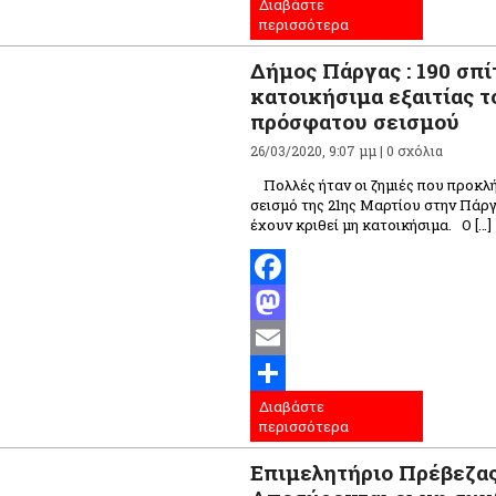
Διαβάστε
Μοιραστείτε
περισσότερα
Δήμος Πάργας : 190 σπί
κατοικήσιμα εξαιτίας τ
πρόσφατου σεισμού
26/03/2020, 9:07 μμ |
0 σχόλια
Πολλές ήταν οι ζημιές που προκλ
σεισμό της 21ης Μαρτίου στην Πάργ
έχουν κριθεί μη κατοικήσιμα. Ο […]
Facebook
Mastodon
Email
Διαβάστε
Μοιραστείτε
περισσότερα
Επιμελητήριο Πρέβεζας