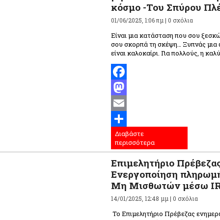
κόσμο -Του Σπύρου Πλ
01/06/2025, 1:06 πμ |
0 σχόλια
Είναι μια κατάσταση που σου ξεσκώ
σου σκορπά τη σκέψη… Ξυπνάς μια 
είναι καλοκαίρι. Για πολλούς, η καλ
Facebook
Mastodon
Email
Διαβάστε
Μοιραστείτε
περισσότερα
Επιμελητήριο Πρέβεζας
Ενεργοποίηση πληρωμ
Μη Μισθωτών μέσω IR
14/01/2025, 12:48 μμ |
0 σχόλια
Το Επιμελητήριο Πρέβεζας ενημερώ