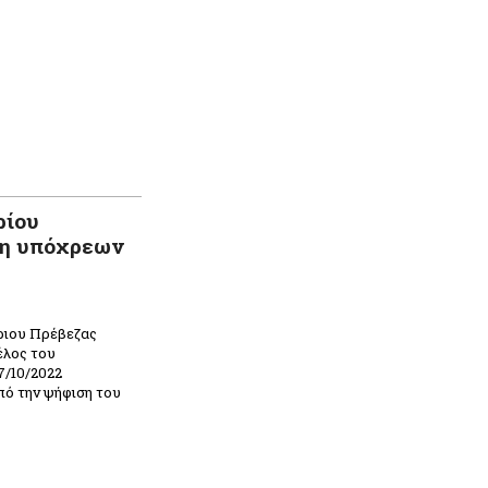
ρίου
μη υπόχρεων
ριου Πρέβεζας
έλος του
7/10/2022
πό την ψήφιση του