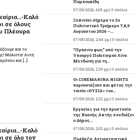
Παμπουκίδη
07/08/2026, 6:08 μμ |
0 σχόλια
καίρια…-Καλό
Ξεκινάει σήμερα το 2ο
ι σε όλους
Πολιτιστικό Τριήμερο 7,8,9
ου Πλέουρα
Αυγούστου 2026 –...
07/08/2026, 2:44 μμ |
0 σχόλια
λάζουμε και το
“Πράσινο φως” από την
νης! Μάλιστα! Αυτή
Υπουργό Πολιτισμού Λίνα
 χρόνου και […]
Μενδώνη για τη...
07/08/2026, 2:39 μμ |
0 σχόλια
Οι CINEMARINA NIGHTS
παρουσιάζουν και φέτος την
ταινία «ΘΥΣΙΑ» του...
07/08/2026, 2:32 μμ |
0 σχόλια
Εργασίες για την προστασία
της Κυανής Ακτής σχεδιάζει
ο Δήμος...
07/08/2026, 2:02 μμ |
0 σχόλια
καίρια…-Καλό
ι σε όλο τον
Πρέβεζα: Αντιρατσιστικό