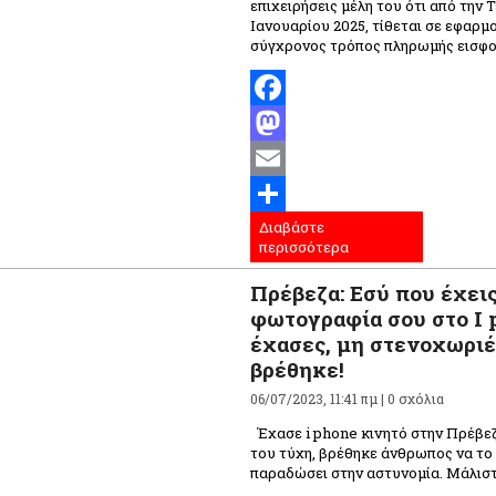
επιχειρήσεις μέλη του ότι από την Τ
Ιανουαρίου 2025, τίθεται σε εφαρμο
σύγχρονος τρόπος πληρωμής εισφορ
Facebook
Mastodon
Email
Διαβάστε
Μοιραστείτε
περισσότερα
Πρέβεζα: Εσύ που έχεις
φωτογραφία σου στο I 
έχασες, μη στενοχωριέ
βρέθηκε!
06/07/2023, 11:41 πμ |
0 σχόλια
Έχασε i phone κινητό στην Πρέβεζ
του τύχη, βρέθηκε άνθρωπος να το 
παραδώσει στην αστυνομία. Μάλιστ