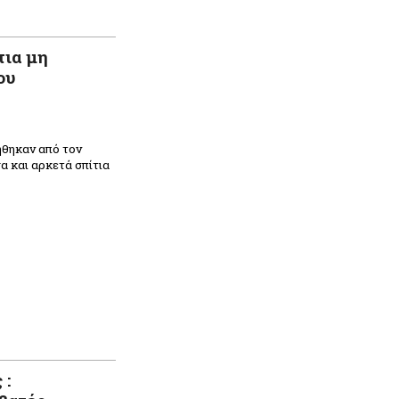
τια μη
ου
ήθηκαν από τον
α και αρκετά σπίτια
 :