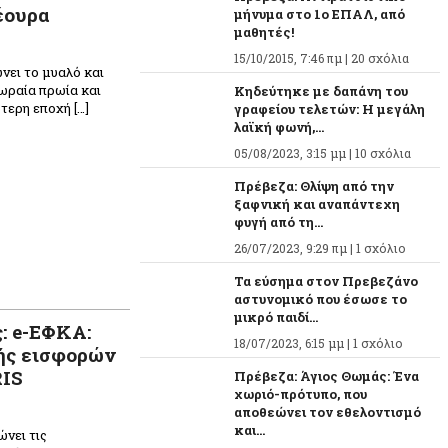
έουρα
μήνυμα στο 1ο ΕΠΑΛ, από
μαθητές!
15/10/2015, 7:46 πμ |
20 σχόλια
νει το μυαλό και
ωραία πρωία και
Κηδεύτηκε με δαπάνη του
ύτερη εποχή […]
γραφείου τελετών: Η μεγάλη
λαϊκή φωνή,...
05/08/2023, 3:15 μμ |
10 σχόλια
Πρέβεζα: Θλίψη από την
ξαφνική και αναπάντεχη
φυγή από τη...
26/07/2023, 9:29 πμ |
1 σχόλιο
Τα εύσημα στον Πρεβεζάνο
αστυνομικό που έσωσε το
μικρό παιδί...
: e-ΕΦΚΑ:
18/07/2023, 6:15 μμ |
1 σχόλιο
ής εισφορών
IS
Πρέβεζα: Άγιος Θωμάς: Ένα
χωριό-πρότυπο, που
αποθεώνει τον εθελοντισμό
και...
νει τις