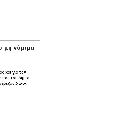
α μη νόμιμα
ς και για τον
εσίας του δήμου
ρέβεζας Νίκος