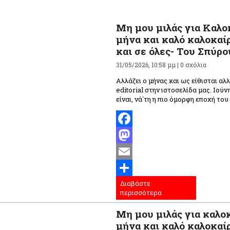
Μη μου μιλάς για Καλο
μήνα και καλό καλοκαίρ
και σε όλες- Του Σπύρ
31/05/2026, 10:58 μμ |
0 σχόλια
Αλλάζει ο μήνας και ως είθισται αλ
editorial στην ιστοσελίδα μας. Ιού
είναι, νά΄τη η πιο όμορφη εποχή του
Facebook
Mastodon
Email
Διαβάστε
Μοιραστείτε
περισσότερα
Μη μου μιλάς για καλο
μήνα και καλό καλοκαίρ