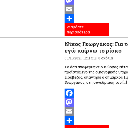
Facebook
Mastodon
Email
Διαβάστε
Μοιραστείτε
περισσότερα
Νίκος Γεωργάκος: Για τ
εγώ παίρνω το ρίσκο
03/11/2021, 12:11 μμ |
0 σχόλια
Σε όσα αναφέρθηκε ο Γιώργος Νίτσα
προϊστάμενο της οικονομικής υπηρ
Πρέβεζας, απάντησε ο δήμαρχος Π
Γεωργάκος, στη συνεδρίαση του […]
Facebook
Mastodon
Email