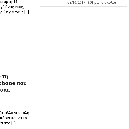
ετάρτη, 15
08/10/2017, 3:01 μμ |
0 σχόλια
γή ένας νέος,
ών για τους […]
 τη
phone που
σαι,
α, αλλά για καλή
πάρει και να το
α στο […]