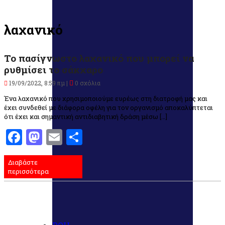
λαχανικό
Το πασίγνωστο λαχανικό που μπορεί να
ρυθμίσει το σάκχαρο
19/09/2022, 8:59 πμ |
0 σχόλια
Ένα λαχανικό που χρησιμοποιούμε ευρέως στη διατροφή μας και
έχει συνδεθεί με διάφορα οφέλη για τον οργανισμό αποκαλύπτεται
ότι έχει και σημαντική αντιδιαβητική δράση μέσω […]
Facebook
Mastodon
Email
Μοιραστείτε
Διαβάστε
περισσότερα