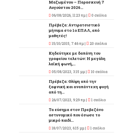
Μαζωμένου – Παρασκευή 7
Αυγούστου 2026...
06/08/2026, 11:23 πμ |
0 σχόλια
Πρέβεζα: Αντιρατσιστικό
μήνυμα στο 1ο ΕΠΑΛ, από
μαθητές!
15/10/2015, 7:46 πμ |
20 σχόλια
Κηδεύτηκε με δαπάνη του
γραφείου τελετών: Η μεγάλη
λαϊκή φωνή,...
05/08/2023, 3:15 μμ |
10 σχόλια
Πρέβεζα: Θλίψη από την
ξαφνική και αναπάντεχη φυγή
από τη...
26/07/2023, 9:29 πμ |
1 σχόλιο
Τα εύσημα στον Πρεβεζάνο
αστυνομικό που έσωσε το
μικρό παιδί...
18/07/2023, 6:15 μμ |
1 σχόλιο