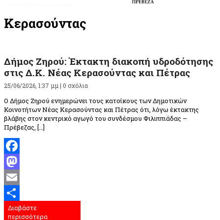
Κερασούντας
Δήμος Ζηρού: Έκτακτη διακοπή υδροδότησης
στις Δ.Κ. Νέας Κερασούντας και Πέτρας
25/06/2026, 1:37 μμ |
0 σχόλια
Ο Δήμος Ζηρού ενημερώνει τους κατοίκους των Δημοτικών
Κοινοτήτων Νέας Κερασούντας και Πέτρας ότι, λόγω έκτακτης
βλάβης στον κεντρικό αγωγό του συνδέσμου Φιλιππιάδας –
Πρέβεζας, […]
Facebook
Mastodon
Email
Διαβάστε
Μοιραστείτε
περισσότερα