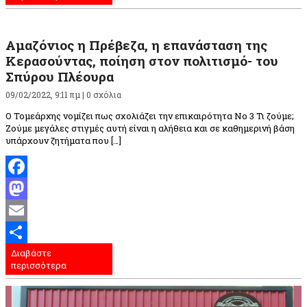
Αμαζόνιος η Πρέβεζα, η επανάσταση της
Κερασούντας, ποίηση στον πολιτισμό- του
Σπύρου Πλέουρα
09/02/2022, 9:11 πμ |
0 σχόλια
Ο Τομεάρχης νομίζει πως σχολιάζει την επικαιρότητα Νο 3 Τι ζούμε;
Ζούμε μεγάλες στιγμές αυτή είναι η αλήθεια και σε καθημερινή βάση
υπάρχουν ζητήματα που […]
Facebook
Mastodon
Email
Διαβάστε
Μοιραστείτε
περισσότερα