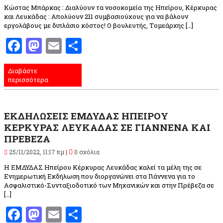
Κώστας Μπάρκας : Διαλύουν τα νοσοκομεία της Ηπείρου, Κέρκυρας
και Λευκάδας : Απολύουν 211 συμβασιούχους για να βάλουν
εργολάβους με διπλάσιο κόστος! O βουλευτής, Tομεάρχης […]
Facebook
Mastodon
Email
Μοιραστείτε
Διαβάστε
περισσότερα
ΕΚΔΗΛΩΣΕΙΣ ΕΜΔΥΔΑΣ ΗΠΕΙΡΟΥ
ΚΕΡΚΥΡΑΣ ΛΕΥΚΑΔΑΣ ΣΕ ΓΙΑΝΝΕΝΑ ΚΑΙ
ΠΡΕΒΕΖΑ
25/11/2022, 11:17 πμ |
0 σχόλια
Η ΕΜΔΥΔΑΣ Ηπείρου Κέρκυρας Λευκάδας καλεί τα μέλη της σε
Ενημερωτική Εκδήλωση που διοργανώνει στα Γιάννενα για το
Ασφαλιστικό-Συνταξιοδοτικό των Μηχανικών και στην Πρέβεζα σε
[…]
Facebook
Mastodon
Email
Μοιραστείτε