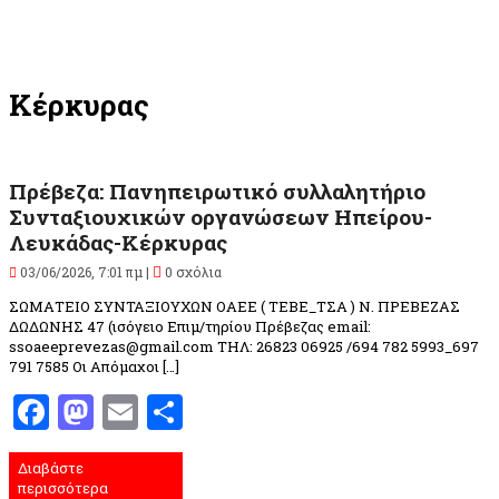
Κέρκυρας
Πρέβεζα: Πανηπειρωτικό συλλαλητήριο
Συνταξιουχικών οργανώσεων Ηπείρου-
Λευκάδας-Κέρκυρας
03/06/2026, 7:01 πμ |
0 σχόλια
ΣΩΜΑΤΕΙΟ ΣΥΝΤΑΞΙΟΥΧΩΝ ΟΑΕΕ ( ΤΕΒΕ_ΤΣΑ ) Ν. ΠΡΕΒΕΖΑΣ
ΔΩΔΩΝΗΣ 47 (ισόγειο Επιμ/τηρίου Πρέβεζας email:
ssoaeeprevezas@gmail.com ΤΗΛ: 26823 06925 /694 782 5993_697
791 7585 Οι Απόμαχοι […]
Facebook
Mastodon
Email
Μοιραστείτε
Διαβάστε
περισσότερα