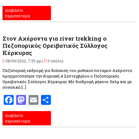
Διαβάστε
περισσότερα
Στον Αχέροντα για river trekking ο
Πεζοπορικός Ορειβατικός Σύλλογος
Κέρκυρας
08/09/2022, 7:35 μμ |
0 σχόλια
Πεζοπορική εκδρομή για διάσχιση του μυθικού ποταμού Αχέροντα
πραγματοποίησε την Κυριακή 4 Σεπτεμβρίου ο Πεζοπορικός
Ορειβατικός Σύλλογος Κέρκυρας Με διαδρομή μήκους 5χλμ και με
συνολικά […]
Facebook
Mastodon
Email
Μοιραστείτε
Διαβάστε
περισσότερα