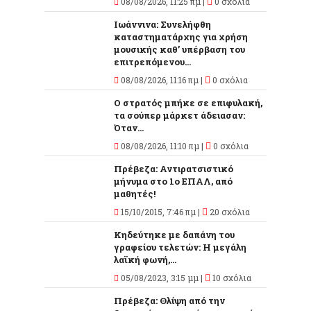
08/08/2026, 11:25 πμ |
0 σχόλια
Ιωάννινα: Συνελήφθη
καταστηματάρχης για χρήση
μουσικής καθ’ υπέρβαση του
επιτρεπόμενου...
08/08/2026, 11:16 πμ |
0 σχόλια
Ο στρατός μπήκε σε επιφυλακή,
τα σούπερ μάρκετ άδειασαν:
Όταν...
08/08/2026, 11:10 πμ |
0 σχόλια
Πρέβεζα: Αντιρατσιστικό
μήνυμα στο 1ο ΕΠΑΛ, από
μαθητές!
15/10/2015, 7:46 πμ |
20 σχόλια
Κηδεύτηκε με δαπάνη του
γραφείου τελετών: Η μεγάλη
λαϊκή φωνή,...
05/08/2023, 3:15 μμ |
10 σχόλια
Πρέβεζα: Θλίψη από την