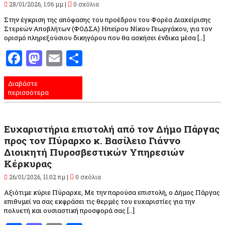
28/01/2026, 1:06 μμ |
0 σχόλια
Στην έγκριση της απόφασης του προέδρου του Φορέα Διαχείρισης
Στερεών Αποβλήτων (ΦΟΔΣΑ) Ηπείρου Νίκου Γεωργάκου, για τον
ορισμό πληρεξούσιου δικηγόρου που θα ασκήσει ένδικα μέσα […]
Facebook
Mastodon
Email
Μοιραστείτε
Διαβάστε
περισσότερα
Ευχαριστήρια επιστολή από τον Δήμο Πάργας
προς τον Πύραρχο κ. Βασίλειο Γιάννο
Διοικητή Πυροσβεστικών Υπηρεσιών
Κέρκυρας
26/01/2026, 11:02 πμ |
0 σχόλια
Αξιότιμε κύριε Πύραρχε, Με την παρούσα επιστολή, ο Δήμος Πάργας
επιθυμεί να σας εκφράσει τις θερμές του ευχαριστίες για την
πολυετή και ουσιαστική προσφορά σας […]