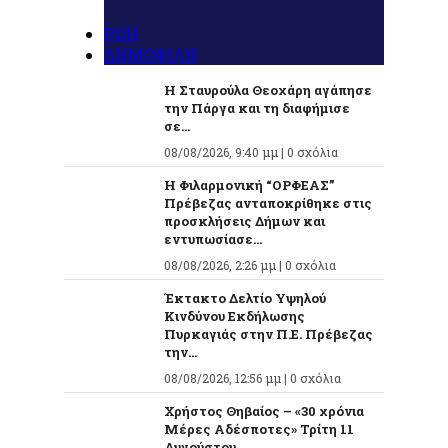
ΡΟΗ
ΔΗΜΟΦΙΛΗ
Η Σταυρούλα Θεοχάρη αγάπησε
την Πάργα και τη διαφήμισε
σε...
08/08/2026, 9:40 μμ |
0 σχόλια
Η Φιλαρμονική “ΟΡΦΕΑΣ”
Πρέβεζας ανταποκρίθηκε στις
προσκλήσεις Δήμων και
εντυπωσίασε...
08/08/2026, 2:26 μμ |
0 σχόλια
Έκτακτο Δελτίο Υψηλού
Κινδύνου Εκδήλωσης
Πυρκαγιάς στην Π.Ε. Πρέβεζας
την...
08/08/2026, 12:56 μμ |
0 σχόλια
Χρήστος Θηβαίος – «30 χρόνια
Μέρες Αδέσποτες» Τρίτη 11
Αυγούστου...