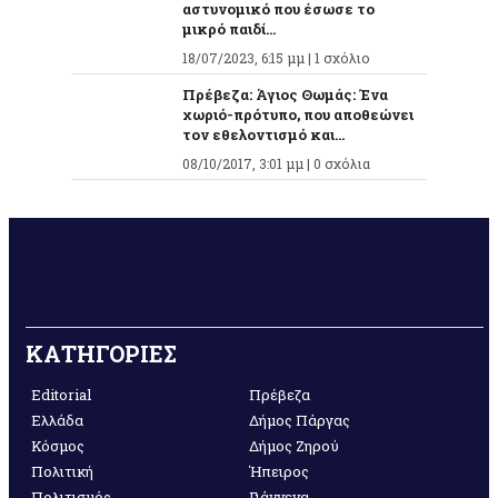
αστυνομικό που έσωσε το
μικρό παιδί...
18/07/2023, 6:15 μμ |
1 σχόλιο
Πρέβεζα: Άγιος Θωμάς: Ένα
χωριό-πρότυπο, που αποθεώνει
τον εθελοντισμό και...
08/10/2017, 3:01 μμ |
0 σχόλια
ΚΑΤΗΓΟΡΙΕΣ
Editorial
Πρέβεζα
Ελλάδα
Δήμος Πάργας
Κόσμος
Δήμος Ζηρού
Πολιτική
Ήπειρος
Πολιτισμός
Γιάννενα