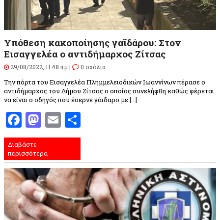
Υπόθεση κακοποίησης γαϊδάρου: Στον
Εισαγγελέα ο αντιδήμαρχος Ζίτσας
29/08/2022, 11:48 πμ |
0 σχόλια
Την πόρτα του Εισαγγελέα Πλημμελειοδικών Ιωαννίνων πέρασε ο
αντιδήμαρχος του Δήμου Ζίτσας ο οποίος συνελήφθη καθώς φέρεται
να είναι ο οδηγός που έσερνε γάιδαρο με […]
Facebook
Mastodon
Email
Μοιραστείτε
Διαβάστε
περισσότερα