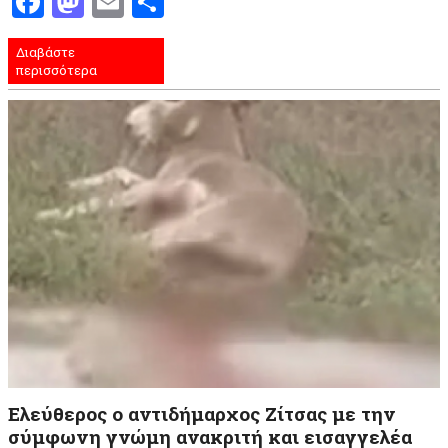
Facebook
Mastodon
Email
Μοιραστείτε
Διαβάστε
περισσότερα
Ελεύθερος ο αντιδήμαρχος Ζίτσας με την
σύμφωνη γνώμη ανακριτή και εισαγγελέα