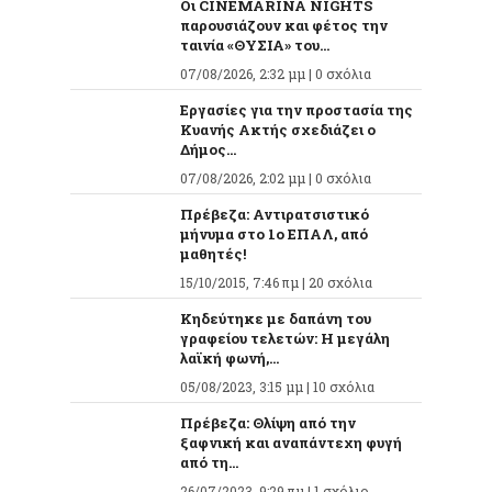
Οι CINEMARINA NIGHTS
παρουσιάζουν και φέτος την
ταινία «ΘΥΣΙΑ» του...
07/08/2026, 2:32 μμ |
0 σχόλια
Εργασίες για την προστασία της
Κυανής Ακτής σχεδιάζει ο
Δήμος...
07/08/2026, 2:02 μμ |
0 σχόλια
Πρέβεζα: Αντιρατσιστικό
μήνυμα στο 1ο ΕΠΑΛ, από
μαθητές!
15/10/2015, 7:46 πμ |
20 σχόλια
Κηδεύτηκε με δαπάνη του
γραφείου τελετών: Η μεγάλη
λαϊκή φωνή,...
05/08/2023, 3:15 μμ |
10 σχόλια
Πρέβεζα: Θλίψη από την
ξαφνική και αναπάντεχη φυγή
από τη...
26/07/2023, 9:29 πμ |
1 σχόλιο