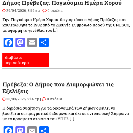
Δήμος Πρέβεζας: Παγκόσμια Ημέρα Χορού
29/04/2026, 8:59 πμ |
0 σχόλια
Την Παγκόσμια Ημέρα Χορού θα γιορτάσει ο Δήμος Πρέβεζας που
καθιερώθηκε το 1982 από το Διεθνές Συμβούλιο Χορού της UNESCO,
με αφορμή τα γενέθλια του […]
Facebook
Mastodon
Email
Μοιραστείτε
Διαβάστε
περισσότερα
Πρέβεζα: Ο Δήμος που Διαμορφώνει τις
Εξελίξεις
30/03/2026, 9:14 πμ |
0 σχόλια
Η δημόσια συζήτηση για τα οικονομικά των Δήμων οφείλει να
βασίζεται σε πραγματικά δεδομένα και όχι σε εντυπώσεις! Σύμφωνα
με τα πρόσφατα στοιχεία του ΥΠΕΣ […]
Facebook
Mastodon
Email
Μοιραστείτε