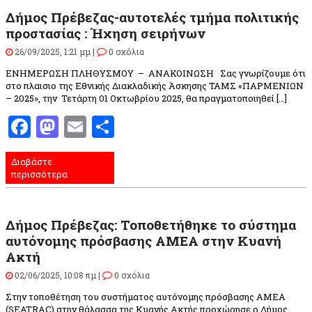
Δήμος Πρέβεζας-αυτοτελές τμήμα πολιτικής
προστασίας : Ήχηση σειρήνων
26/09/2025, 1:21 μμ |
0 σχόλια
ΕΝΗΜΕΡΩΣΗ ΠΛΗΘΥΣΜΟΥ – ΑΝΑΚΟΙΝΩΣΗ Σας γνωρίζουμε ότι
στο πλαισιο της Εθνικής Διακλαδικής Άσκησης ΤΑΜΣ «ΠΑΡΜΕΝΙΩΝ
– 2025», την Τετάρτη 01 Οκτωβρίου 2025, θα πραγματοποιηθεί […]
Facebook
Mastodon
Email
Μοιραστείτε
Διαβάστε
περισσότερα
Δήμος Πρέβεζας: Τοποθετήθηκε το σύστημα
αυτόνομης πρόσβασης ΑΜΕΑ στην Κυανή
Ακτή
02/06/2025, 10:08 πμ |
0 σχόλια
Στην τοποθέτηση του συστήματος αυτόνομης πρόσβασης ΑΜΕΑ
(SEATRAC) στην θάλασσα της Κυανής Ακτής προχώρησε ο Δήμος