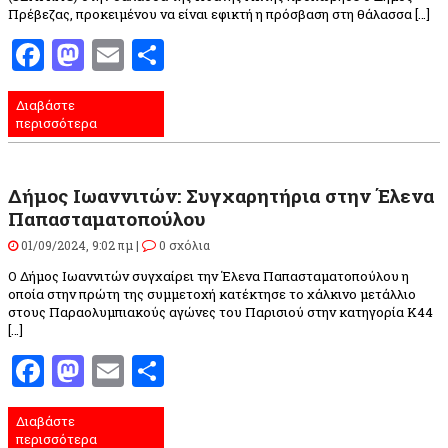
Πρέβεζας, προκειμένου να είναι εφικτή η πρόσβαση στη θάλασσα […]
Facebook
Mastodon
Email
Μοιραστείτε
Διαβάστε
περισσότερα
Δήμος Ιωαννιτών: Συγχαρητήρια στην Έλενα
Παπασταματοπούλου
01/09/2024, 9:02 πμ |
0 σχόλια
Ο Δήμος Ιωαννιτών συγχαίρει την Έλενα Παπασταματοπούλου η
οποία στην πρώτη της συμμετοχή κατέκτησε το χάλκινο μετάλλιο
στους Παραολυμπιακούς αγώνες του Παρισιού στην κατηγορία Κ44
[…]
Facebook
Mastodon
Email
Μοιραστείτε
Διαβάστε
περισσότερα