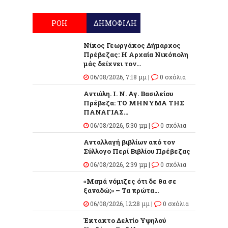
ΡΟΗ
ΔΗΜΟΦΙΛΗ
Νίκος Γεωργάκος Δήμαρχος
Πρέβεζας: Η Αρχαία Νικόπολη
μάς δείχνει τον...
06/08/2026, 7:18 μμ |
0 σχόλια
Αντιύλη. Ι. Ν. Αγ. Βασιλείου
Πρέβεζα: ΤΟ ΜΗΝΥΜΑ ΤΗΣ
ΠΑΝΑΓΙΑΣ...
06/08/2026, 5:30 μμ |
0 σχόλια
Ανταλλαγή βιβλίων από τον
Σύλλογο Περί Βιβλίου Πρέβεζας
06/08/2026, 2:39 μμ |
0 σχόλια
«Μαμά νόμιζες ότι δε θα σε
ξαναδώ;» – Τα πρώτα...
06/08/2026, 12:28 μμ |
0 σχόλια
Έκτακτο Δελτίο Υψηλού