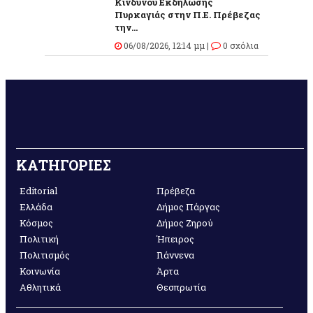
Κινδύνου Εκδήλωσης
Πυρκαγιάς στην Π.Ε. Πρέβεζας
την...
06/08/2026, 12:14 μμ |
0 σχόλια
ΚΑΤΗΓΟΡΙΕΣ
Editorial
Πρέβεζα
Ελλάδα
Δήμος Πάργας
Κόσμος
Δήμος Ζηρού
Πολιτική
Ήπειρος
Πολιτισμός
Γιάννενα
Κοινωνία
Άρτα
Αθλητικά
Θεσπρωτία