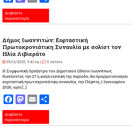
Διαβάστε
περισσότερα
Δήμος Ιωαννιτών: Εορταστική
Πρωτοχρονιάτικη Συναυλία με σολίστ τον
Ηλία Λιβιεράτο
29/12/2025, 9:41 πμ |
0 σχόλια
Η Συμφωνική Ορχήστρα του Δημοτικού Ωδείου Ιωαννίνων,
διανύοντας την 27 η καλλιτεχνική της περίοδο, θα πραγματοποιήσει
εορταστική πρωτοχρονιάτικη συναυλία, την Πέμπτη, 1 Ιανουαρίου
2026, ώρα […]
Facebook
Mastodon
Email
Μοιραστείτε
Διαβάστε
περισσότερα