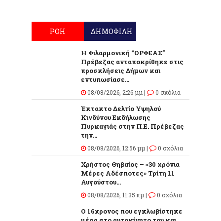
ΡΟΗ
ΔΗΜΟΦΙΛΗ
Η Φιλαρμονική “ΟΡΦΕΑΣ”
Πρέβεζας ανταποκρίθηκε στις
προσκλήσεις Δήμων και
εντυπωσίασε...
08/08/2026, 2:26 μμ |
0 σχόλια
Έκτακτο Δελτίο Υψηλού
Κινδύνου Εκδήλωσης
Πυρκαγιάς στην Π.Ε. Πρέβεζας
την...
08/08/2026, 12:56 μμ |
0 σχόλια
Χρήστος Θηβαίος – «30 χρόνια
Μέρες Αδέσποτες» Τρίτη 11
Αυγούστου...
08/08/2026, 11:35 πμ |
0 σχόλια
O 16χρονος που εγκλωβίστηκε
μέσα στο αυτοκίνητο του και