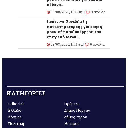
πέθανε...
08/08/2026, 11:25 πμ |
0 σχόλια
Ιωάννινα: Συνελήφθη
καταστηματάρχης για χρήση
μουσικής καθ’ υπέρβαση του
επιτρεπόμενου...
08/08/2026, 11:16 πμ |
0 σχόλια
ΚΑΤΗΓΟΡΙΕΣ
Editorial
Πρέβεζα
Ελλάδα
Δήμος Πάργας
Κόσμος
Δήμος Ζηρού
Πολιτική
Ήπειρος