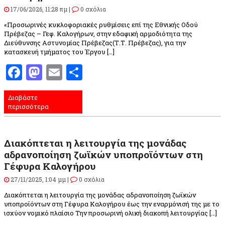
17/06/2026, 11:28 πμ |
0 σχόλια
«Προσωρινές κυκλοφοριακές ρυθμίσεις επί της Εθνικής Οδού
Πρέβεζας – Γεφ. Καλογήρων, στην εδαφική αρμοδιότητα της
Διεύθυνσης Αστυνομίας Πρέβεζας(Τ.Τ. Πρέβεζας), για την
κατασκευή τμήματος του Έργου […]
Facebook
Mastodon
Email
Μοιραστείτε
Διαβάστε
περισσότερα
Διακόπτεται η λειτουργία της μονάδας
αδρανοποίηση ζωϊκών υποπροϊόντων στη
Γέφυρα Καλογήρου
27/11/2025, 1:04 μμ |
0 σχόλια
Διακόπτεται η λειτουργία της μονάδας αδρανοποίηση ζωϊκών
υποπροϊόντων στη Γέφυρα Καλογήρου έως την εναρμόνισή της με το
ισχύον νομικό πλαίσιο Την προσωρινή ολική διακοπή λειτουργίας […]