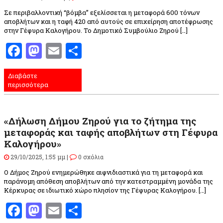
Σε περιβαλλοντική “βόμβα” εξελίσσεται η μεταφορά 600 τόνων
αποβλήτων και η ταφή 420 από αυτούς σε επιχείρηση αποτέφρωσης
στην Γέφυρα Καλογήρου. Το Δημοτικό Συμβούλιο Ζηρού […]
Facebook
Mastodon
Email
Μοιραστείτε
Διαβάστε
περισσότερα
«Δήλωση Δήμου Ζηρού για το ζήτημα της
μεταφοράς και ταφής αποβλήτων στη Γέφυρα
Καλογήρου»
29/10/2025, 1:55 μμ |
0 σχόλια
Ο Δήμος Ζηρού ενημερώθηκε αιφνιδιαστικά για τη μεταφορά και
παράνομη απόθεση αποβλήτων από την κατεστραμμένη μονάδα της
Κέρκυρας σε ιδιωτικό χώρο πλησίον της Γέφυρας Καλογήρου. […]
Facebook
Mastodon
Email
Μοιραστείτε