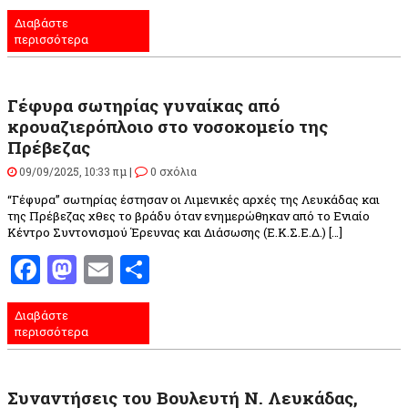
Διαβάστε
περισσότερα
Γέφυρα σωτηρίας γυναίκας από
κρουαζιερόπλοιο στο νοσοκομείο της
Πρέβεζας
09/09/2025, 10:33 πμ |
0 σχόλια
“Γέφυρα” σωτηρίας έστησαν οι Λιμενικές αρχές της Λευκάδας και
της Πρέβεζας χθες το βράδυ όταν ενημερώθηκαν από το Ενιαίο
Κέντρο Συντονισμού Έρευνας και Διάσωσης (Ε.Κ.Σ.Ε.Δ.) […]
Facebook
Mastodon
Email
Μοιραστείτε
Διαβάστε
περισσότερα
Συναντήσεις του Βουλευτή Ν. Λευκάδας,