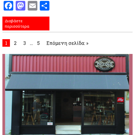
Facebook
Mastodon
Email
Μοιραστείτε
Διαβάστε
περισσότερα
1
2
3
…
5
Επόμενη σελίδα: »