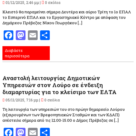
01/12/2025, 2:46 μμ |
0 σχόλια
Κλειστό θα παραμείνει σήμερα Δευτέρα και αύριο Τρίτη το 1ο ΕΠΑΛ
το Εσπερινό ΕΠΑΛ και το Εργαστηριακό Κέντρο με απόφαση του
Δημάρχου Πρέβεζας Νίκου Γεωργάκου […]
Facebook
Mastodon
Email
Μοιραστείτε
Διαβάστε
περισσότερα
Αναστολή λειτουργίας Δημοτικών
Υπηρεσιών στον Λούρο σε ένδειξη
διαμαρτυρίας για το κλείσιμο των ΕΛΤΑ
05/11/2025, 7:16 μμ |
0 σχόλια
Τη λειτουργία των υπηρεσιών του στο πρώην δημαρχείο Λούρου
(εξαιρουμένων των Βρεφονηπιακών Σταθμών και των ΚΔΑΠ)
ανέστειλε σήμερα από τις 12.00-15.00 ο Δήμος Πρέβεζας σε […]
Facebook
Mastodon
Email
Μοιραστείτε