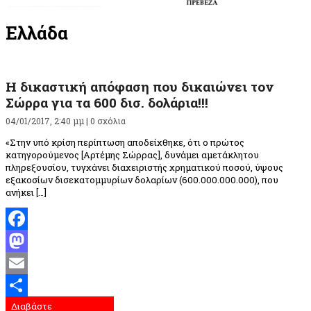
Ελλάδα
Η δικαστική απόφαση που δικαιώνει τον
Σώρρα για τα 600 δισ. δολάρια!!!
04/01/2017, 2:40 μμ |
0 σχόλια
«Στην υπό κρίση περίπτωση αποδείχθηκε, ότι ο πρώτος
κατηγορούμενος [Αρτέμης Σώρρας], δυνάμει αμετάκλητου
πληρεξουσίου, τυγχάνει διαχειριστής χρηματικού ποσού, ύψους
εξακοσίων δισεκατομμυρίων δολαρίων (600.000.000.000), που
ανήκει […]
Facebook
Mastodon
Email
Διαβάστε
Μοιραστείτε