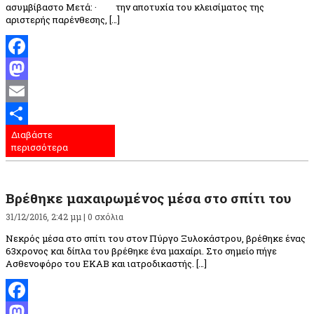
ασυμβίβαστο Μετά: · την αποτυχία του κλεισίματος της
αριστερής παρένθεσης, […]
Facebook
Mastodon
Email
Διαβάστε
Μοιραστείτε
περισσότερα
Βρέθηκε μαχαιρωμένος μέσα στο σπίτι του
31/12/2016, 2:42 μμ |
0 σχόλια
Νεκρός μέσα στο σπίτι του στον Πύργο Ξυλοκάστρου, βρέθηκε ένας
63χρονος και δίπλα του βρέθηκε ένα μαχαίρι. Στο σημείο πήγε
Ασθενοφόρο του ΕΚΑΒ και ιατροδικαστής. […]
Facebook