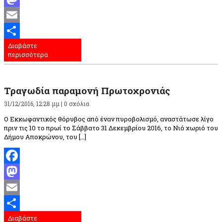
Mastodon
Email
Διαβάστε
Μοιραστείτε
περισσότερα
Τραγωδία παραμονή Πρωτοχρονιάς
31/12/2016, 12:28 μμ |
0 σχόλια
Ο Εκκωφαντικός θόρυβος από έναν πυροβολισμό, αναστάτωσε λίγο
πριν τις 10 το πρωί το Σάββατο 31 Δεκεμβρίου 2016, το Νιό χωριό του
Δήμου Αποκρώνου, του […]
Facebook
Mastodon
Email
Διαβάστε
Μοιραστείτε