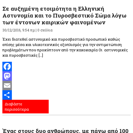
Σε αυξημένη ετοιμότητα η Ελληνική
Αστυνομία και το Πυροσβεστικό Σώμα λόγω
των έντονων καιρικών φαινομένων
30/12/2016, 9:54 πμ |
0 σχόλια
Έχει διατεθεί αστυνομικό και πυροσβεστικό προσωπικό καθώς
επίσης μέσα και υλικοτεχνικός εξοπλισμός για την αντιμετώπιση
προβλημάτων που προκύπτουν από την κακοκαιρία Οι αστυνομικές
και πυροσβεστικές […]
Facebook
Mastodon
Email
Διαβάστε
Μοιραστείτε
περισσότερα
Ένας στους δυο ανθρώπους, με πάνω από 100