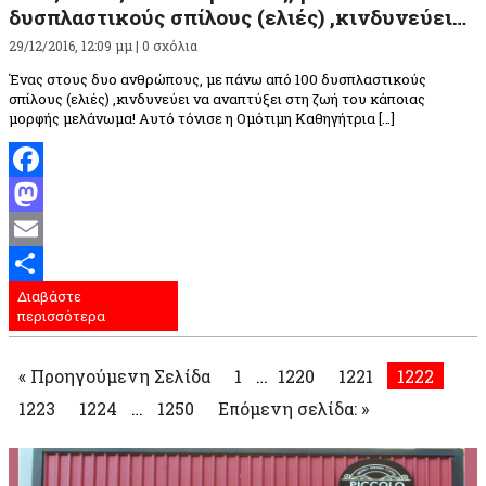
δυσπλαστικούς σπίλους (ελιές) ,κινδυνεύει…
29/12/2016, 12:09 μμ |
0 σχόλια
Ένας στους δυο ανθρώπους, με πάνω από 100 δυσπλαστικούς
σπίλους (ελιές) ,κινδυνεύει να αναπτύξει στη ζωή του κάποιας
μορφής μελάνωμα! Αυτό τόνισε η Ομότιμη Καθηγήτρια […]
Facebook
Mastodon
Email
Διαβάστε
Μοιραστείτε
περισσότερα
« Προηγούμενη Σελίδα
1
…
1220
1221
1222
1223
1224
…
1250
Επόμενη σελίδα: »