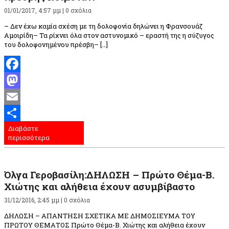
01/01/2017, 4:57 μμ |
0 σχόλια
– Δεν έχω καμία σχέση με τη δολοφονία δηλώνει η Φρανσουάζ
Αμοιρίδη– Τα ρίχνει όλα στον αστυνομικό – εραστή της η σύζυγος
του δολοφονημένου πρέσβη– […]
Facebook
Mastodon
Email
Διαβάστε
Μοιραστείτε
περισσότερα
Όλγα Γεροβασίλη:ΔΗΛΩΣΗ – Πρώτο Θέμα-Β.
Χιώτης και αλήθεια έχουν ασυμβίβαστο
31/12/2016, 2:45 μμ |
0 σχόλια
ΔΗΛΩΣΗ – ΑΠΑΝΤΗΣΗ ΣΧΕΤΙΚΑ ΜΕ ΔΗΜΟΣΙΕΥΜΑ ΤΟΥ
ΠΡΩΤΟΥ ΘΕΜΑΤΟΣ Πρώτο Θέμα-Β. Χιώτης και αλήθεια έχουν