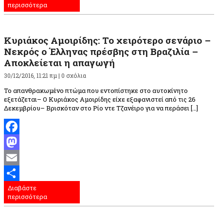
περισσότερα
Κυριάκος Αμοιρίδης: Το χειρότερο σενάριο –
Νεκρός ο Έλληνας πρέσβης στη Βραζιλία –
Αποκλείεται η απαγωγή
30/12/2016, 11:21 πμ |
0 σχόλια
Το απανθρακωμένο πτώμα που εντοπίστηκε στο αυτοκίνητο
εξετάζεται– Ο Κυριάκος Αμοιρίδης είχε εξαφανιστεί από τις 26
Δεκεμβρίου– Βρισκόταν στο Ρίο ντε Τζανέιρο για να περάσει […]
Facebook
Mastodon
Email
Διαβάστε
Μοιραστείτε
περισσότερα