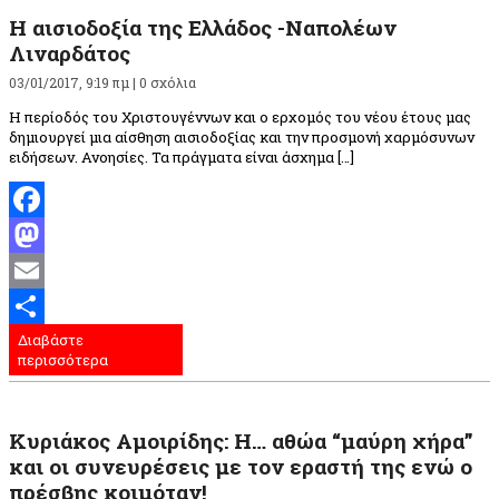
Η αισιοδοξία της Ελλάδος -Ναπολέων
Λιναρδάτος
03/01/2017, 9:19 πμ |
0 σχόλια
Η περίοδός του Χριστουγέννων και ο ερχομός του νέου έτους μας
δημιουργεί μια αίσθηση αισιοδοξίας και την προσμονή χαρμόσυνων
ειδήσεων. Ανοησίες. Τα πράγματα είναι άσχημα […]
Facebook
Mastodon
Email
Διαβάστε
Μοιραστείτε
περισσότερα
Κυριάκος Αμοιρίδης: Η… αθώα “μαύρη χήρα”
και οι συνευρέσεις με τον εραστή της ενώ ο
πρέσβης κοιμόταν!