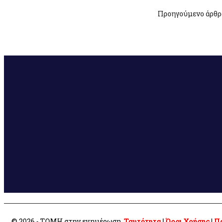
Προηγούμενο άρθρ
© 2026 - ΤΟΜΗ στην ενημέρωση.
Ταυτότητα
|
Όροι Χρήσης
|
Πο