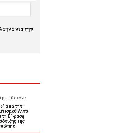
πλοηγό για την
9 μμ |
0 σχόλια
ς” από την
ιτισμού Λίνα
 τη Β΄ φάση
άδειξης της
σσώπης