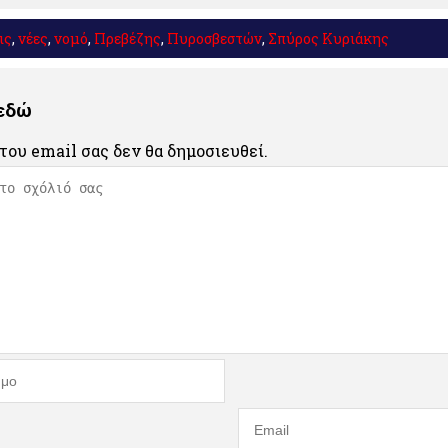
ις
,
νέες
,
νομό
,
Πρεβέζης
,
Πυροσβεστών
,
Σπύρος Κυριάκης
 εδώ
του email σας δεν θα δημοσιευθεί.