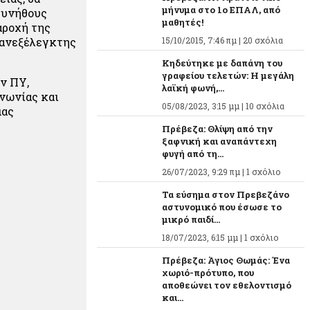
μήνυμα στο 1ο ΕΠΑΛ, από
συνήθους
μαθητές!
αροχή της
 ανεξέλεγκτης
15/10/2015, 7:46 πμ |
20 σχόλια
Κηδεύτηκε με δαπάνη του
γραφείου τελετών: Η μεγάλη
ν ΠΥ,
λαϊκή φωνή,...
ινωνίας και
05/08/2023, 3:15 μμ |
10 σχόλια
μας
Πρέβεζα: Θλίψη από την
ξαφνική και αναπάντεχη
φυγή από τη...
26/07/2023, 9:29 πμ |
1 σχόλιο
Τα εύσημα στον Πρεβεζάνο
αστυνομικό που έσωσε το
μικρό παιδί...
18/07/2023, 6:15 μμ |
1 σχόλιο
Πρέβεζα: Άγιος Θωμάς: Ένα
χωριό-πρότυπο, που
αποθεώνει τον εθελοντισμό
και...