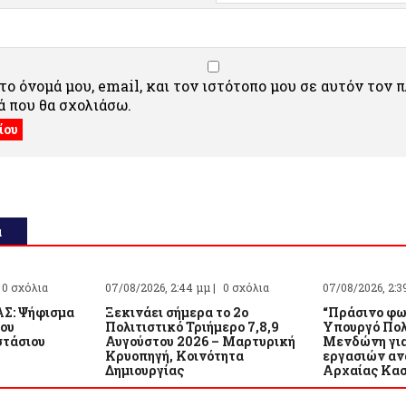
ο όνομά μου, email, και τον ιστότοπο μου σε αυτόν τον 
 που θα σχολιάσω.
α
0 σχόλια
07/08/2026, 2:44 μμ |
0 σχόλια
07/08/2026, 2:3
Σ: Ψήφισμα
Ξεκινάει σήμερα το 2ο
“Πράσινο φω
του
Πολιτιστικό Τριήμερο 7,8,9
Υπουργό Πολ
τάσιου
Αυγούστου 2026 – Μαρτυρική
Μενδώνη για
Κρυοπηγή, Κοινότητα
εργασιών αν
Δημιουργίας
Αρχαίας Κα