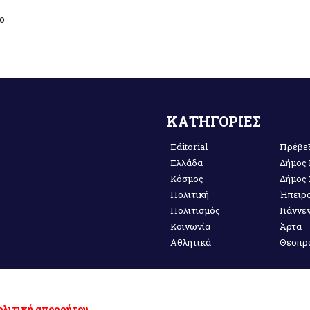
ο
ΚΑΤΗΓΟΡΙΕΣ
Editorial
Πρέβε
Ελλάδα
Δήμος
Κόσμος
Δήμος
Πολιτική
Ήπειρ
Πολιτισμός
Γιάννε
Κοινωνία
Άρτα
Αθλητικά
Θεσπρ
λιτική απορρήτου