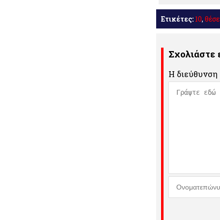
Μοιραστείτε
Ετικέτες:
10
,
θέσε
Σχολιάστε
Η διεύθυνση 