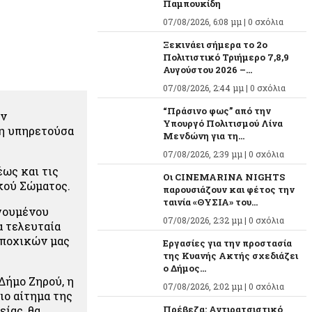
Παμπουκίδη
07/08/2026, 6:08 μμ |
0 σχόλια
Ξεκινάει σήμερα το 2ο
Πολιτιστικό Τριήμερο 7,8,9
Αυγούστου 2026 –...
07/08/2026, 2:44 μμ |
0 σχόλια
“Πράσινο φως” από την
ών
Υπουργό Πολιτισμού Λίνα
 η υπηρετούσα
Μενδώνη για τη...
07/08/2026, 2:39 μμ |
0 σχόλια
ως και τις
Οι CINEMARINA NIGHTS
κού Σώματος.
παρουσιάζουν και φέτος την
ταινία «ΘΥΣΙΑ» του...
ηγουμένου
07/08/2026, 2:32 μμ |
0 σχόλια
 τελευταία
εποχικών μας
Εργασίες για την προστασία
της Κυανής Ακτής σχεδιάζει
ο Δήμος...
Δήμο Ζηρού, η
07/08/2026, 2:02 μμ |
0 σχόλια
ιο αίτημα της
ίας, θα
Πρέβεζα: Αντιρατσιστικό