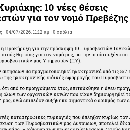
υριάκης: 10 νέες θέσεις
στών για τον νομό Πρεβέζης
ς
|
04/07/2026, 11:12 πμ |
0 σχόλια
 η Προκήρυξη για την πρόσληψη 10 Πυροσβεστών Γενικ
ετούς θητείας για τον νομό μας, με την οποία αυξάνεται
υροσβεστικών μας Υπηρεσιών (ΠΥ).
 αιτήσεων θα πραγματοποιηθεί ηλεκτρονικά από τις 8/7 έ
σω της ηλεκτρονικής ειδικής εφαρμογής του Πυροσβεστι
 ότι από το προηγούμενο έτος, επιτεύχθηκε η άνευ προ
 όλων των οργανικών κενών που είχαν δημιουργηθεί τα
Υ μας, ενώ επιπλέον αυξήθηκε σημαντικά ο αριθμός των 
ινές καταστροφικές πυρκαγιές που έπληξαν κυρίως τον 
σχυση των Πυροσβεστικών μας Δυνάμεων, αποτελεί δίκα
οινωνίας. Η κάλυψη των νέων αυτών θέσεων 7ετούς θητε