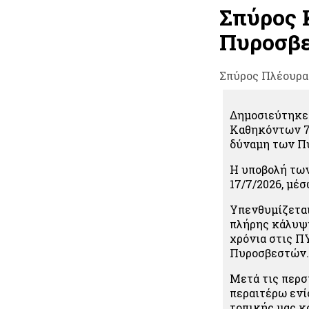
Σπύρος Κ
Πυροσβε
Σπύρος Πλέουρα
Δημοσιεύτηκε
Καθηκόντων 7 
δύναμη των Π
Η υποβολή των
17/7/2026, μέ
Υπενθυμίζεται
πλήρης κάλυψη
χρόνια στις Π
Πυροσβεστών.
Μετά τις περσ
περαιτέρω ενί
τοπικής μας κ