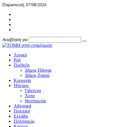
Παρασκευή, 07/08/2026
Αναζήτηση για
Αρχική
Ροή
Πρέβεζα
Δήμος Πάργας
Δήμος Ζηρού
Κοινωνία
Ήπειρος
Γιάννενα
Άρτα
Θεσπρωτία
Αθλητικά
Πολιτική
Ελλάδα
Πολιτισμός
Κόσμος