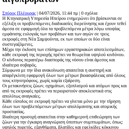
Σπύρος Πλέουρας
|
04/07/2026, 11:44 πμ |
0 σχόλια
Η Κτηνιατρική Υπηρεσία Ηπείρου ενημερώνει ότι βρίσκονται σε
εξέλιξη οι προβλεπόμενες διαδικασίες διερεύνησης και έχουν τεθεί
άμεσα σε εφαρμογή όλα τα προβλεπόμενα μέτρα λόγω υποψίας
εμφάνισης ευλογιάς των προβάτων και των αιγών σε τρεις
εκτροφές στη Νέα Σαμψούντα, εκ των οποίων οι δύο είναι
συστεγαζόμενες.
Μέχρι την έκδοση των επίσημων εργαστηριακών αποτελεσμάτων,
κάθε εκτροφή της περιοχής πρέπει να θεωρείται υψηλού κινδύνου.
Ο κίνδυνος περαιτέρω διασποράς της νόσου είναι άμεσος και
ιδιαίτερα σοβαρός.
Σύμφωνα με την ίδια ανακοίνωση απαιτείται η αυστηρή και
απαρέγκλιτη εφαρμογή όλων των μέτρων βιοασφάλειας από όλους
τους κτηνοτρόφους, χωρίς καμία εξαίρεση.
Οι μετακινήσεις ζώων, οχημάτων, εξοπλισμού και ατόμων προς και
από τις εκτροφές πρέπει να περιοριστούν αποκλειστικά στις
απολύτως αναγκαίες.
Κάθε είσοδος σε εκτροφή πρέπει να γίνεται μόνο με την τήρηση
όλων των προβλεπόμενων μέτρων απολύμανσης και ατομικής
προστασίας.
Ιδιαίτερη προσοχή απαιτείται στην καθημερινή επιθεώρηση των
ζώων για την έγκαιρη αναγνώριση ύποπτων συμπτωμάτων, όπως:
υψηλός πυρετός, εξανθήματα, βλατίδες και εφελκίδες κόκκινου