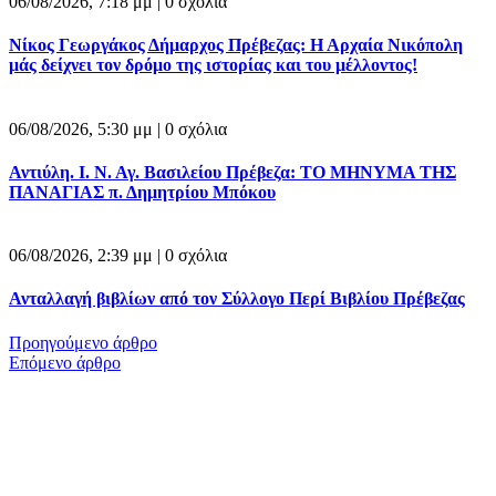
06/08/2026, 7:18 μμ |
0 σχόλια
Νίκος Γεωργάκος Δήμαρχος Πρέβεζας: Η Αρχαία Νικόπολη
μάς δείχνει τον δρόμο της ιστορίας και του μέλλοντος!
06/08/2026, 5:30 μμ |
0 σχόλια
Αντιύλη. Ι. Ν. Αγ. Βασιλείου Πρέβεζα: ΤΟ ΜΗΝΥΜΑ ΤΗΣ
ΠΑΝΑΓΙΑΣ π. Δημητρίου Μπόκου
06/08/2026, 2:39 μμ |
0 σχόλια
Ανταλλαγή βιβλίων από τον Σύλλογο Περί Βιβλίου Πρέβεζας
Προηγούμενο άρθρο
Επόμενο άρθρο