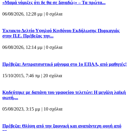
«Μαμά νόμιζες ότι δε θα σε ξαναδώ;» – Τα πρώτα...
06/08/2026, 12:28 μμ |
0 σχόλια
Έκτακτο Δελτίο Υψηλού Κινδύνου Εκδήλωσης Πυρκαγιάς
στην Π.Ε. Πρέβεζας την...
06/08/2026, 12:14 μμ |
0 σχόλια
Πρέβεζα: Αντιρατσιστικό μήνυμα στο 1ο ΕΠΑΛ, από μαθητές!
15/10/2015, 7:46 πμ |
20 σχόλια
Κηδεύτηκε με δαπάνη του γραφείου τελετών: Η μεγάλη λαϊκή
φωνή,...
05/08/2023, 3:15 μμ |
10 σχόλια
Πρέβεζα: Θλίψη από την ξαφνική και αναπάντεχη φυγή από