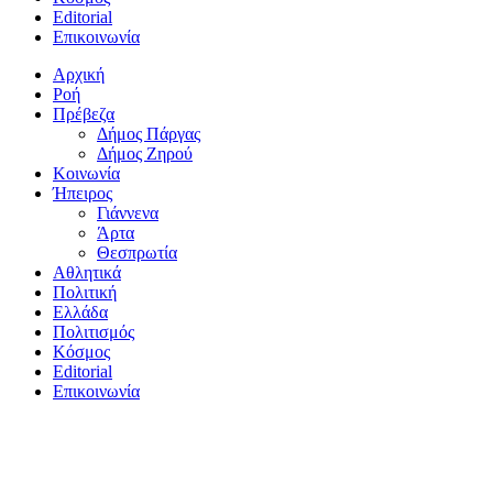
Editorial
Επικοινωνία
Αρχική
Ροή
Πρέβεζα
Δήμος Πάργας
Δήμος Ζηρού
Κοινωνία
Ήπειρος
Γιάννενα
Άρτα
Θεσπρωτία
Αθλητικά
Πολιτική
Ελλάδα
Πολιτισμός
Κόσμος
Editorial
Επικοινωνία