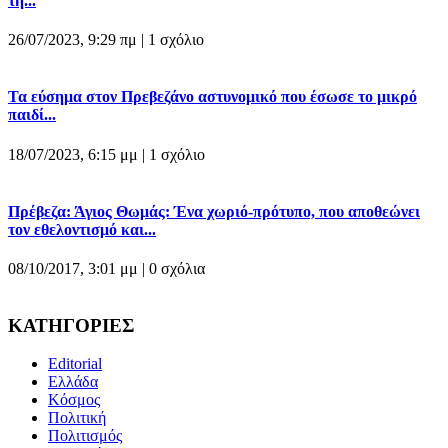
τη...
26/07/2023, 9:29 πμ |
1 σχόλιο
Τα εύσημα στον Πρεβεζάνο αστυνομικό που έσωσε το μικρό
παιδί...
18/07/2023, 6:15 μμ |
1 σχόλιο
Πρέβεζα: Άγιος Θωμάς: Ένα χωριό-πρότυπο, που αποθεώνει
τον εθελοντισμό και...
08/10/2017, 3:01 μμ |
0 σχόλια
ΚΑΤΗΓΟΡΙΕΣ
Editorial
Ελλάδα
Κόσμος
Πολιτική
Πολιτισμός