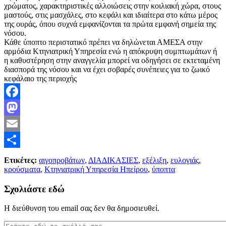
χρώματος, χαρακτηριστικές αλλοιώσεις στην κοιλιακή χώρα, στους
μαστούς, στις μασχάλες, στο κεφάλι και ιδιαίτερα στο κάτω μέρος
της ουράς, όπου συχνά εμφανίζονται τα πρώτα εμφανή σημεία της
νόσου.
Κάθε ύποπτο περιστατικό πρέπει να δηλώνεται ΑΜΕΣΑ στην
αρμόδια Κτηνιατρική Υπηρεσία ενώ η απόκρυψη συμπτωμάτων ή
η καθυστέρηση στην αναγγελία μπορεί να οδηγήσει σε εκτεταμένη
διασπορά της νόσου και να έχει σοβαρές συνέπειες για το ζωικό
κεφάλαιο της περιοχής
Facebook
Mastodon
Email
Μοιραστείτε
Ετικέτες:
αιγοπροβάτων
,
ΔΙΑΔΙΚΑΣΙΕΣ
,
εξέλιξη
,
ευλογιάς
,
κρούσματα
,
Κτηνιατρική Υπηρεσία Ηπείρου
,
ύποπτα
Σχολιάστε εδώ
Η διεύθυνση του email σας δεν θα δημοσιευθεί.