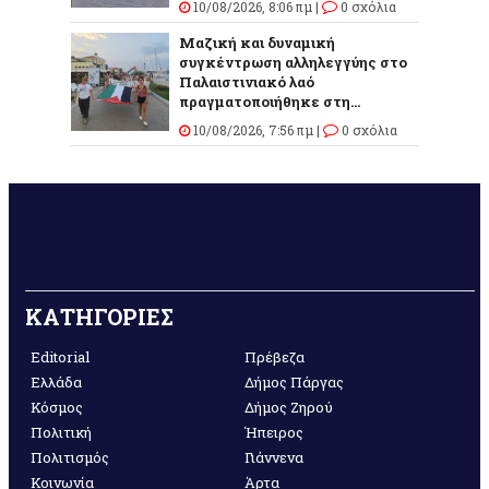
10/08/2026, 8:06 πμ |
0 σχόλια
Μαζική και δυναμική
συγκέντρωση αλληλεγγύης στο
Παλαιστινιακό λαό
πραγματοποιήθηκε στη...
10/08/2026, 7:56 πμ |
0 σχόλια
ΚΑΤΗΓΟΡΙΕΣ
Editorial
Πρέβεζα
Ελλάδα
Δήμος Πάργας
Κόσμος
Δήμος Ζηρού
Πολιτική
Ήπειρος
Πολιτισμός
Γιάννενα
Κοινωνία
Άρτα