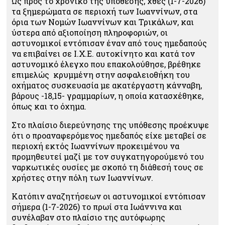
Ως προς το χρονικό της υπόθεσης, χθες (1-7-2026)
τα ξημερώματα σε περιοχή των Ιωαννίνων, στα
όρια των Νομών Ιωαννίνων και Τρικάλων, και
ύστερα από αξιοποίηση πληροφοριών, οι
αστυνομικοί εντόπισαν έναν από τους ημεδαπούς
να επιβαίνει σε Ι.Χ.Ε. αυτοκίνητο και κατά τον
αστυνομικό έλεγχο που επακολούθησε, βρέθηκε
επιμελώς κρυμμένη στην ασφαλειοθήκη του
οχήματος συσκευασία με ακατέργαστη κάνναβη,
βάρους -18,15- γραμμαρίων, η οποία κατασχέθηκε,
όπως και το όχημα.
Στο πλαίσιο διερεύνησης της υπόθεσης προέκυψε
ότι ο προαναφερόμενος ημεδαπός είχε μεταβεί σε
περιοχή εκτός Ιωαννίνων προκειμένου να
προμηθευτεί μαζί με τον συγκατηγορούμενό του
ναρκωτικές ουσίες με σκοπό τη διάθεσή τους σε
χρήστες στην πόλη των Ιωαννίνων.
Κατόπιν αναζητήσεων οι αστυνομικοί εντόπισαν
σήμερα (1-7-2026) το πρωί στα Ιωάννινα και
συνέλαβαν στο πλαίσιο της αυτόφωρης