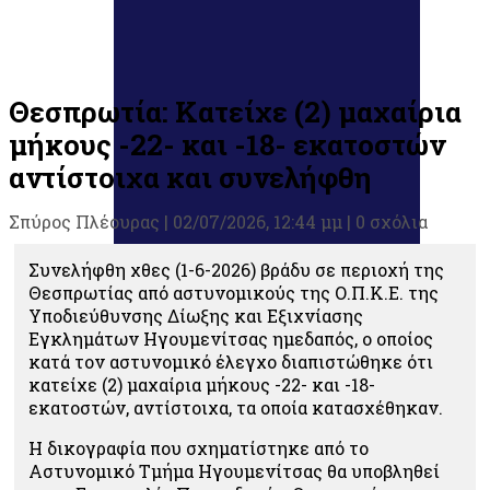
Θεσπρωτία: Κατείχε (2) μαχαίρια
μήκους -22- και -18- εκατοστών
αντίστοιχα και συνελήφθη
Σπύρος Πλέουρας
|
02/07/2026, 12:44 μμ |
0 σχόλια
Συνελήφθη χθες (1-6-2026) βράδυ σε περιοχή της
Θεσπρωτίας από αστυνομικούς της Ο.Π.Κ.Ε. της
Υποδιεύθυνσης Δίωξης και Εξιχνίασης
Εγκλημάτων Ηγουμενίτσας ημεδαπός, ο οποίος
κατά τον αστυνομικό έλεγχο διαπιστώθηκε ότι
κατείχε (2) μαχαίρια μήκους -22- και -18-
εκατοστών, αντίστοιχα, τα οποία κατασχέθηκαν.
Η δικογραφία που σχηματίστηκε από το
Αστυνομικό Τμήμα Ηγουμενίτσας θα υποβληθεί