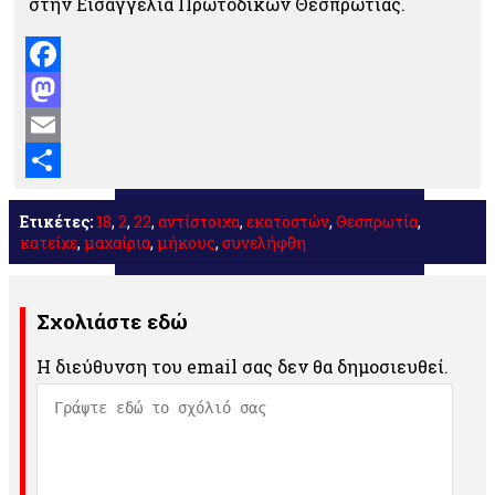
στην Εισαγγελία Πρωτοδικών Θεσπρωτίας.
Facebook
Mastodon
Email
Μοιραστείτε
Ετικέτες:
18
,
2
,
22
,
αντίστοιχα
,
εκατοστών
,
Θεσπρωτία
,
κατείχε
,
μαχαίρια
,
μήκους
,
συνελήφθη
Σχολιάστε εδώ
Η διεύθυνση του email σας δεν θα δημοσιευθεί.