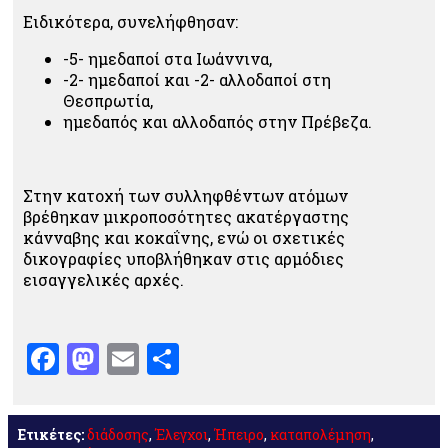
Ειδικότερα, συνελήφθησαν:
-5- ημεδαποί στα Ιωάννινα,
-2- ημεδαποί και -2- αλλοδαποί στη
Θεσπρωτία,
ημεδαπός και αλλοδαπός στην Πρέβεζα.
Στην κατοχή των συλληφθέντων ατόμων
βρέθηκαν μικροποσότητες ακατέργαστης
κάνναβης και κοκαΐνης, ενώ οι σχετικές
δικογραφίες υποβλήθηκαν στις αρμόδιες
εισαγγελικές αρχές.
Facebook
Mastodon
Email
Μοιραστείτε
Ετικέτες:
διάδοσης
,
Έλεγχοι
,
Ήπειρο
,
καταπολέμηση
,