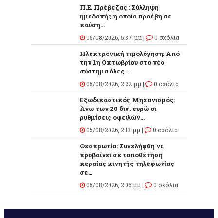
Π.Ε. Πρέβεζας : Σύλληψη
ημεδαπής η οποία προέβη σε
καύση...
05/08/2026, 5:37 μμ |
0 σχόλια
Ηλεκτρονική τιμολόγηση: Από
την 1η Οκτωβρίου στο νέο
σύστημα όλες...
05/08/2026, 2:22 μμ |
0 σχόλια
Εξωδικαστικός Μηχανισμός:
Άνω των 20 δισ. ευρώ οι
ρυθμίσεις οφειλών...
05/08/2026, 2:13 μμ |
0 σχόλια
Θεσπρωτία: Συνελήφθη να
προβαίνει σε τοποθέτηση
κεραίας κινητής τηλεφωνίας
σε...
05/08/2026, 2:06 μμ |
0 σχόλια