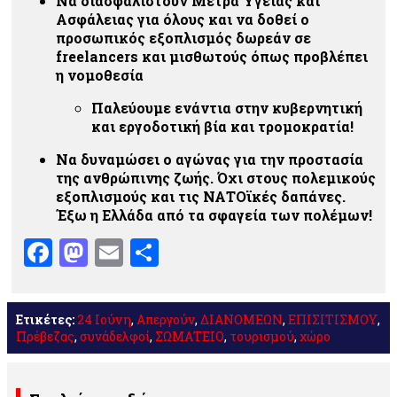
Να διασφαλιστούν Μέτρα Υγείας και
Ασφάλειας για όλους και να δοθεί ο
προσωπικός εξοπλισμός δωρεάν σε
freelancers και μισθωτούς όπως προβλέπει
η νομοθεσία
Παλεύουμε ενάντια στην κυβερνητική
και εργοδοτική βία και τρομοκρατία!
Να δυναμώσει ο αγώνας για την προστασία
της ανθρώπινης ζωής. Όχι στους πολεμικούς
εξοπλισμούς και τις ΝΑΤΟϊκές δαπάνες.
Έξω η Ελλάδα από τα σφαγεία των πολέμων!
Facebook
Mastodon
Email
Μοιραστείτε
Ετικέτες:
24 Ιούνη
,
Απεργούν
,
ΔΙΑΝΟΜΕΩΝ
,
ΕΠΙΣΙΤΙΣΜΟΥ
,
Πρέβεζας
,
συνάδελφοί
,
ΣΩΜΑΤΕΙΟ
,
τουρισμού
,
χώρο