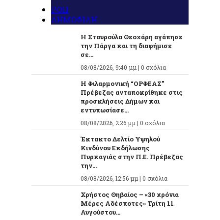
ΡΟΗ
ΔΗΜΟΦΙΛΗ
Η Σταυρούλα Θεοχάρη αγάπησε
την Πάργα και τη διαφήμισε
σε...
08/08/2026, 9:40 μμ |
0 σχόλια
Η Φιλαρμονική “ΟΡΦΕΑΣ”
Πρέβεζας ανταποκρίθηκε στις
προσκλήσεις Δήμων και
εντυπωσίασε...
08/08/2026, 2:26 μμ |
0 σχόλια
Έκτακτο Δελτίο Υψηλού
Κινδύνου Εκδήλωσης
Πυρκαγιάς στην Π.Ε. Πρέβεζας
την...
08/08/2026, 12:56 μμ |
0 σχόλια
Χρήστος Θηβαίος – «30 χρόνια
Μέρες Αδέσποτες» Τρίτη 11
Αυγούστου...