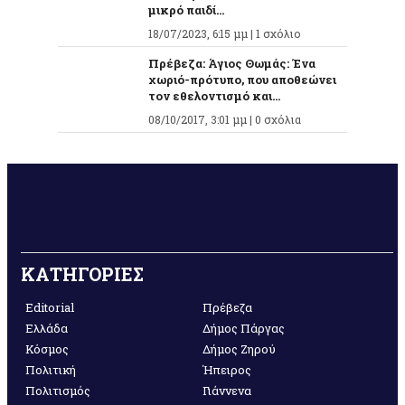
μικρό παιδί...
18/07/2023, 6:15 μμ |
1 σχόλιο
Πρέβεζα: Άγιος Θωμάς: Ένα
χωριό-πρότυπο, που αποθεώνει
τον εθελοντισμό και...
08/10/2017, 3:01 μμ |
0 σχόλια
ΚΑΤΗΓΟΡΙΕΣ
Editorial
Πρέβεζα
Ελλάδα
Δήμος Πάργας
Κόσμος
Δήμος Ζηρού
Πολιτική
Ήπειρος
Πολιτισμός
Γιάννενα