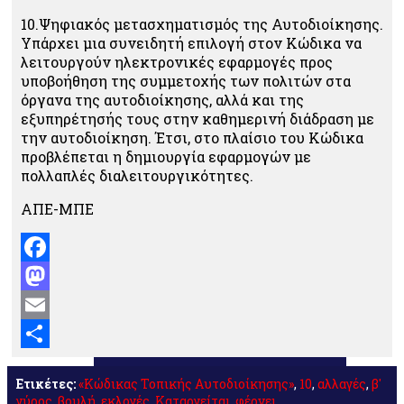
10.Ψηφιακός μετασχηματισμός της Αυτοδιοίκησης.
Υπάρχει μια συνειδητή επιλογή στον Κώδικα να
λειτουργούν ηλεκτρονικές εφαρμογές προς
υποβοήθηση της συμμετοχής των πολιτών στα
όργανα της αυτοδιοίκησης, αλλά και της
εξυπηρέτησής τους στην καθημερινή διάδραση με
την αυτοδιοίκηση. Έτσι, στο πλαίσιο του Κώδικα
προβλέπεται η δημιουργία εφαρμογών με
πολλαπλές διαλειτουργικότητες.
ΑΠΕ-ΜΠΕ
Facebook
Mastodon
Email
Μοιραστείτε
Ετικέτες:
«Κώδικας Τοπικής Αυτοδιοίκησης»
,
10
,
αλλαγές
,
β'
γύρος
,
βουλή
,
εκλογές
,
Καταργείται
,
φέρνει