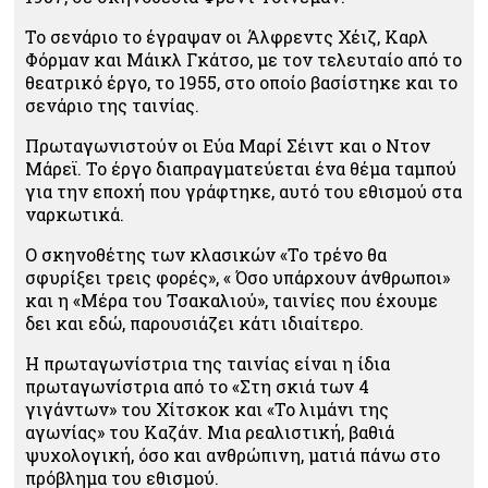
Το σενάριο το έγραψαν οι Άλφρεντς Χέιζ, Καρλ
Φόρμαν και Μάικλ Γκάτσο, με τον τελευταίο από το
θεατρικό έργο, το 1955, στο οποίο βασίστηκε και το
σενάριο της ταινίας.
Πρωταγωνιστούν οι Εύα Μαρί Σέιντ και ο Ντον
Μάρεϊ. Το έργο διαπραγματεύεται ένα θέμα ταμπού
για την εποχή που γράφτηκε, αυτό του εθισμού στα
ναρκωτικά.
Ο σκηνοθέτης των κλασικών «Το τρένο θα
σφυρίξει τρεις φορές», « Όσο υπάρχουν άνθρωποι»
και η «Μέρα του Τσακαλιού», ταινίες που έχουμε
δει και εδώ, παρουσιάζει κάτι ιδιαίτερο.
Η πρωταγωνίστρια της ταινίας είναι η ίδια
πρωταγωνίστρια από το «Στη σκιά των 4
γιγάντων» του Χίτσκοκ και «Το λιμάνι της
αγωνίας» του Καζάν. Μια ρεαλιστική, βαθιά
ψυχολογική, όσο και ανθρώπινη, ματιά πάνω στο
πρόβλημα του εθισμού.