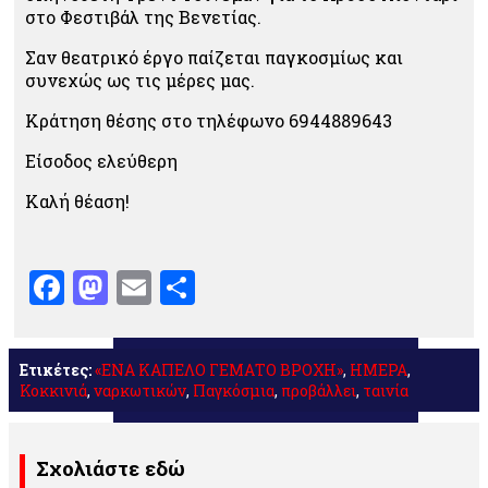
στο Φεστιβάλ της Βενετίας.
Σαν θεατρικό έργο παίζεται παγκοσμίως και
συνεχώς ως τις μέρες μας.
Κράτηση θέσης στο τηλέφωνο 6944889643
Είσοδος ελεύθερη
Καλή θέαση!
Facebook
Mastodon
Email
Μοιραστείτε
Ετικέτες:
«ΕΝΑ ΚΑΠΕΛΟ ΓΕΜΑΤΟ ΒΡΟΧΗ»
,
ΗΜΕΡΑ
,
Κοκκινιά
,
ναρκωτικών
,
Παγκόσμια
,
προβάλλει
,
ταινία
Σχολιάστε εδώ