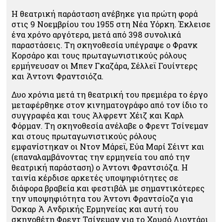
Η θεατρική παράσταση ανέβηκε για πρώτη φορά
στις 9 Νοεμβρίου του 1955 στη Νέα Υόρκη. Έκλεισε
ένα χρόνο αργότερα, μετά από 398 συνολικά
παραστάσεις. Τη σκηνοθεσία υπέγραψε ο Φρανκ
Κορσάρο και τους πρωταγωνιστικούς ρόλους
ερμήνευσαν οι Μπεν Γκαζάρα, Σέλλεϊ Γουίντερς
και Άντονι Φραντσιόζα.
Δυο χρόνια μετά τη θεατρική του πρεμιέρα το έργο
μεταφέρθηκε στον κινηματογράφο από τον ίδιο το
συγγραφέα και τους Άλφρεντ Χέιζ και Καρλ
Φόρμαν. Τη σκηνοθεσία ανέλαβε ο Φρεντ Τσίνεμαν
και στους πρωταγωνιστικούς ρόλους
εμφανίστηκαν οι Ντον Μάρεϊ, Εύα Μαρί Σέιντ και
(επαναλαμβάνοντας την ερμηνεία του από την
θεατρική παράσταση) ο Άντονι Φραντσιόζα. Η
ταινία κέρδισε αρκετές υποψηφιότητες σε
διάφορα βραβεία και φεστιβάλ με σημαντικότερες
την υποψηφιότητα του Άντονι Φραντσίοζα για
Όσκαρ Ά Ανδρικής Ερμηνείας και αυτή του
σκηνοθέτη Φρεντ Τσίνεμαν για το Χρυσό Λιοντάρι