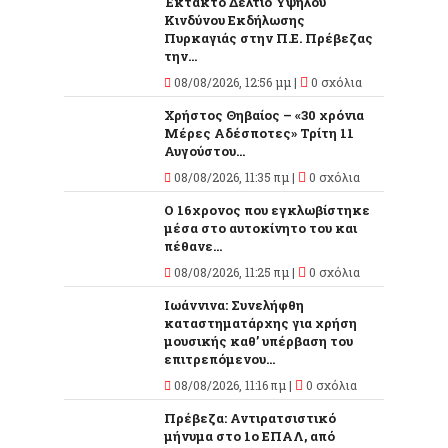
Έκτακτο Δελτίο Υψηλού
Κινδύνου Εκδήλωσης
Πυρκαγιάς στην Π.Ε. Πρέβεζας
την...
08/08/2026, 12:56 μμ |
0 σχόλια
Χρήστος Θηβαίος – «30 χρόνια
Μέρες Αδέσποτες» Τρίτη 11
Αυγούστου...
08/08/2026, 11:35 πμ |
0 σχόλια
O 16χρονος που εγκλωβίστηκε
μέσα στο αυτοκίνητο του και
πέθανε...
08/08/2026, 11:25 πμ |
0 σχόλια
Ιωάννινα: Συνελήφθη
καταστηματάρχης για χρήση
μουσικής καθ’ υπέρβαση του
επιτρεπόμενου...
08/08/2026, 11:16 πμ |
0 σχόλια
Πρέβεζα: Αντιρατσιστικό
μήνυμα στο 1ο ΕΠΑΛ, από