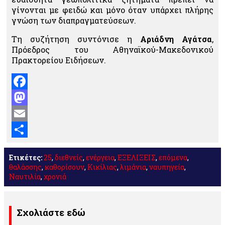
γίνονται με φειδώ και μόνο όταν υπάρχει πλήρης
γνώση των διαπραγματεύσεων.
Τη συζήτηση συντόνισε η
Αριάδνη Αγάτσα
,
Πρόεδρος του Αθηναϊκού-Μακεδονικού
Πρακτορείου Ειδήσεων.
Facebook
Mastodon
Email
Μοιραστείτε
Ετικέτες:
25
,
διεθνείς
,
ενέργεια
,
ΕΞΕΛΙΞΕΙΣ
,
επόμενα
,
θαλάσσης
,
καθορίσουν
,
Κικίλιας
,
λιμάνια
,
ναυπηγεία
,
Ναυτιλία
,
χρονιά
Σχολιάστε εδώ