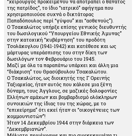
“χειρουργός προκειμένου να αποτραπεί ο θάνατος
της πατρίδος”, το ίδιο “ιατρικό” αφήγημα που
χρησιμοποιούσε συχνά ο δικτάτορας
Παπαδόπουλος περί “γύψου” και “ασθενούς”).
Ο Τσακαλώτος υπήρξε επίσης γενικός διευθυντής
του δωσιλογικού “Υπουργείου Εθνικής Άμυνας”
στην κατοχική “κυβέρνηση” του προδότη
Τσολάκογλου (1941-1942) και κατέθεσε και ως
μάρτυρας υπεράσπισης του στην δίκη των
δωσιλόγων τον Φεβρουάριο του 1945.
Μαζί με όλα τα παραπάνω υπάρχει και άλλη μια
“διάκριση” του Θρασύβουλου Τσακαλώτου.
Ο Τσακαλώτος, ως διοικητής της Γ Ορεινής
Ταξιαρχίας, ήταν αυτός που κάλεσε μια ξένη
δύναμη, τους Άγγλους, σε μαζικές δολοφονίες
Ελλήνων αμάχων και βομβαρδισμό ολόκληρων
συνοικιών της ίδιας του της χώρας, με το
“επιχείρημα” ότι εκεί ήταν οι “οικογένειες των
κομμουνιστών”!
Ήταν 14 Δεκεμβρίου 1944 στην διάρκεια των
“Δεκεμβριανών”.
Μάλιστα, περιέγραψε και πιο συγκεκριμένα τι