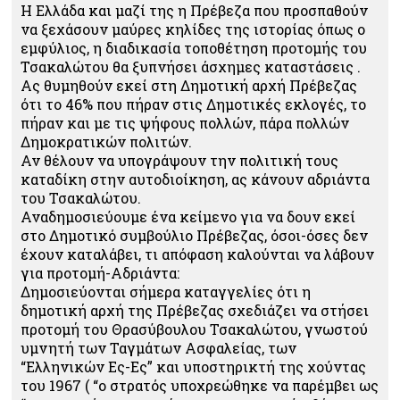
Η Ελλάδα και μαζί της η Πρέβεζα που προσπαθούν
να ξεχάσουν μαύρες κηλίδες της ιστορίας όπως ο
εμφύλιος, η διαδικασία τοποθέτηση προτομής του
Τσακαλώτου θα ξυπνήσει άσχημες καταστάσεις .
Ας θυμηθούν εκεί στη Δημοτική αρχή Πρέβεζας
ότι το 46% που πήραν στις Δημοτικές εκλογές, το
πήραν και με τις ψήφους πολλών, πάρα πολλών
Δημοκρατικών πολιτών.
Αν θέλουν να υπογράψουν την πολιτική τους
καταδίκη στην αυτοδιοίκηση, ας κάνουν αδριάντα
του Τσακαλώτου.
Αναδημοσιεύουμε ένα κείμενο για να δουν εκεί
στο Δημοτικό συμβούλιο Πρέβεζας, όσοι-όσες δεν
έχουν καταλάβει, τι απόφαση καλούνται να λάβουν
για προτομή-Αδριάντα:
Δημοσιεύονται σήμερα καταγγελίες ότι η
δημοτική αρχή της Πρέβεζας σχεδιάζει να στήσει
προτομή του Θρασύβουλου Τσακαλώτου, γνωστού
υμνητή των Ταγμάτων Ασφαλείας, των
“Ελληνικών Ες-Ες” και υποστηρικτή της χούντας
του 1967 ( “ο στρατός υποχρεώθηκε να παρέμβει ως