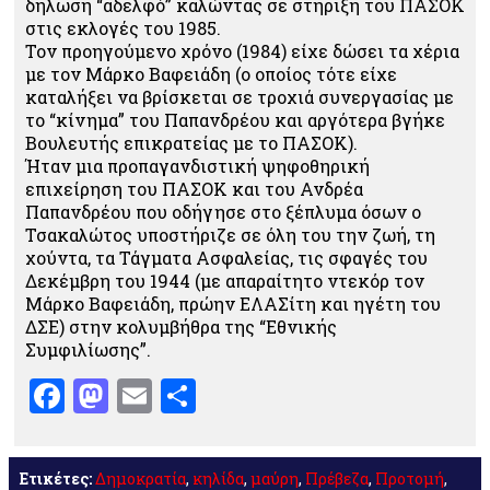
δήλωση “αδελφό” καλώντας σε στήριξη του ΠΑΣΟΚ
στις εκλογές του 1985.
Τον προηγούμενο χρόνο (1984) είχε δώσει τα χέρια
με τον Μάρκο Βαφειάδη (ο οποίος τότε είχε
καταλήξει να βρίσκεται σε τροχιά συνεργασίας με
το “κίνημα” του Παπανδρέου και αργότερα βγήκε
Βουλευτής επικρατείας με το ΠΑΣΟΚ).
Ήταν μια προπαγανδιστική ψηφοθηρική
επιχείρηση του ΠΑΣΟΚ και του Ανδρέα
Παπανδρέου που οδήγησε στο ξέπλυμα όσων ο
Τσακαλώτος υποστήριζε σε όλη του την ζωή, τη
χούντα, τα Τάγματα Ασφαλείας, τις σφαγές του
Δεκέμβρη του 1944 (με απαραίτητο ντεκόρ τον
Μάρκο Βαφειάδη, πρώην ΕΛΑΣίτη και ηγέτη του
ΔΣΕ) στην κολυμβήθρα της “Εθνικής
Συμφιλίωσης”.
Facebook
Mastodon
Email
Μοιραστείτε
Ετικέτες:
Δημοκρατία
,
κηλίδα
,
μαύρη
,
Πρέβεζα
,
Προτομή
,