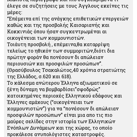
έλεγε σε συζητήσεις με τους Άγγλους εκείνες τις
μέρες:
“Επέμεινα επί της ανάγκης επιθετικών ενεργειών
καθώς και της προσβολής Καισαριανής και
Κοκκινιάς όπου ήσαν συγκεντρωμέναι αι
οικογένειαι των κομμουνιστών.
Τοιάυτη προσβολή , επέμεινα,θα καταρρίψη
τελείως το ηθικόν των συμμοριτών,διότι δια
πρώτην φοράν θα πονέσουν δι απώλειαν
περιουσιών και προσφιλών προσώπων”.
(Θρασύβουλος Τσακαλώτος,40 χρόνια στρατιώτης
της Ελλάδος, σ.620 και 618).
Το κάλεσμα ανώτερου Έλληνα αξιωματικού σε
ξένη δύναμη να βομβαρδίσει”σφοδρώς”
κατοικημένες περιοχές Ελληνικού εδάφους και
Έλληνες αμάχους (“οικογένειαι των
κομμουνιστών”) για να “πονέσουν δι απώλειαν
προσφιλών προσώπων” είναι μια απο τις πιο
μαύρες σελίδες στην ιστορία των Ελληνικών
Ενόπλων Δυνάμεων και της χώρας, το οποίο
προκάλεσε ανυπολόγιστες καταστροφές.