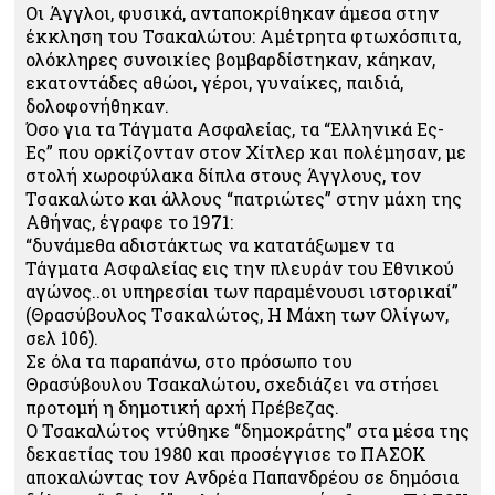
Οι Άγγλοι, φυσικά, ανταποκρίθηκαν άμεσα στην
έκκληση του Τσακαλώτου: Αμέτρητα φτωχόσπιτα,
ολόκληρες συνοικίες βομβαρδίστηκαν, κάηκαν,
εκατοντάδες αθώοι, γέροι, γυναίκες, παιδιά,
δολοφονήθηκαν.
Όσο για τα Τάγματα Ασφαλείας, τα “Ελληνικά Ες-
Ες” που ορκίζονταν στον Χίτλερ και πολέμησαν, με
στολή χωροφύλακα δίπλα στους Άγγλους, τον
Τσακαλώτο και άλλους “πατριώτες” στην μάχη της
Αθήνας, έγραφε το 1971:
“δυνάμεθα αδιστάκτως να κατατάξωμεν τα
Τάγματα Ασφαλείας εις την πλευράν του Εθνικού
αγώνος..οι υπηρεσίαι των παραμένουσι ιστορικαί”
(Θρασύβουλος Τσακαλώτος, Η Μάχη των Ολίγων,
σελ 106).
Σε όλα τα παραπάνω, στο πρόσωπο του
Θρασύβουλου Τσακαλώτου, σχεδιάζει να στήσει
προτομή η δημοτική αρχή Πρέβεζας.
Ο Τσακαλώτος ντύθηκε “δημοκράτης” στα μέσα της
δεκαετίας του 1980 και προσέγγισε το ΠΑΣΟΚ
αποκαλώντας τον Ανδρέα Παπανδρέου σε δημόσια