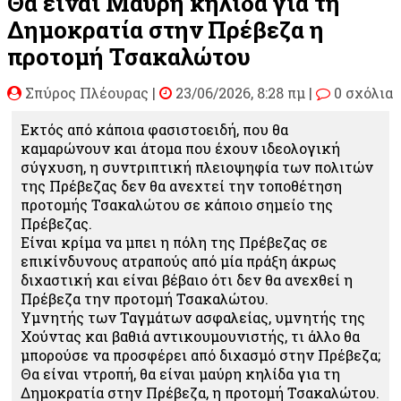
Θα είναι Μαύρη κηλίδα για τη
Δημοκρατία στην Πρέβεζα η
προτομή Τσακαλώτου
Σπύρος Πλέουρας
|
23/06/2026, 8:28 πμ |
0 σχόλια
Εκτός από κάποια φασιστοειδή, που θα
καμαρώνουν και άτομα που έχουν ιδεολογική
σύγχυση, η συντριπτική πλειοψηφία των πολιτών
της Πρέβεζας δεν θα ανεχτεί την τοποθέτηση
προτομής Τσακαλώτου σε κάποιο σημείο της
Πρέβεζας.
Είναι κρίμα να μπει η πόλη της Πρέβεζας σε
επικίνδυνους ατραπούς από μία πράξη άκρως
διχαστική και είναι βέβαιο ότι δεν θα ανεχθεί η
Πρέβεζα την προτομή Τσακαλώτου.
Υμνητής των Ταγμάτων ασφαλείας, υμνητής της
Χούντας και βαθιά αντικουμουνιστής, τι άλλο θα
μπορούσε να προσφέρει από διχασμό στην Πρέβεζα;
Θα είναι ντροπή, θα είναι μαύρη κηλίδα για τη
Δημοκρατία στην Πρέβεζα, η προτομή Τσακαλώτου.