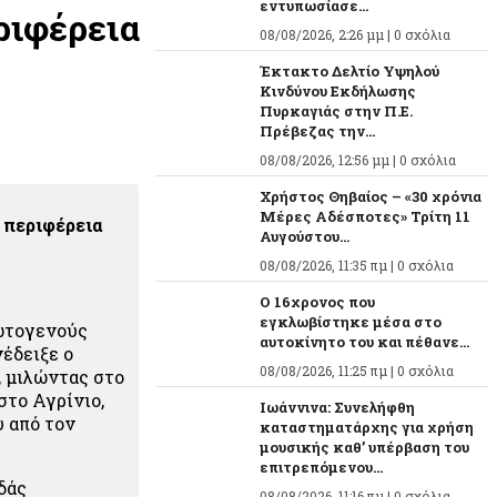
εντυπωσίασε...
ριφέρεια
08/08/2026, 2:26 μμ |
0 σχόλια
Έκτακτο Δελτίο Υψηλού
Κινδύνου Εκδήλωσης
Πυρκαγιάς στην Π.Ε.
Πρέβεζας την...
08/08/2026, 12:56 μμ |
0 σχόλια
Χρήστος Θηβαίος – «30 χρόνια
Μέρες Αδέσποτες» Τρίτη 11
 περιφέρεια
Αυγούστου...
08/08/2026, 11:35 πμ |
0 σχόλια
O 16χρονος που
εγκλωβίστηκε μέσα στο
ρωτογενούς
αυτοκίνητο του και πέθανε...
έδειξε ο
08/08/2026, 11:25 πμ |
0 σχόλια
 μιλώντας στο
στο Αγρίνιο,
Ιωάννινα: Συνελήφθη
υ από τον
καταστηματάρχης για χρήση
μουσικής καθ’ υπέρβαση του
επιτρεπόμενου...
δάς
08/08/2026, 11:16 πμ |
0 σχόλια