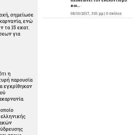
αποθεώνει τον εθελοντισμό
και...
08/10/2017, 3:01 μμ |
0 σχόλια
οχή, σημείωσε
καρνανία, ενώ
 τα 15 εκατ.
σεων για
ότι η
χυρή παρουσία
τα εγκρίθηκαν
κού
ακαρνανία.
 οποίο
ς ελληνικής
ιακών
 ύδρευσης