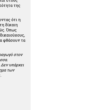
και στους
κότητα της
ντας ότι η
τη δίκαιη
ύς. Όπως
 δικαιούχους,
θα φθάσουν τα
αραγωγό στον
σσα.
 Δεν υπάρχει
τημα των
.