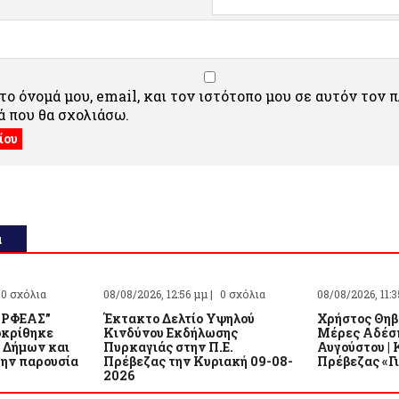
ο όνομά μου, email, και τον ιστότοπο μου σε αυτόν τον 
 που θα σχολιάσω.
α
0 σχόλια
08/08/2026, 12:56 μμ |
0 σχόλια
08/08/2026, 11:3
ΟΡΦΕΑΣ”
Έκτακτο Δελτίο Υψηλού
Χρήστος Θηβα
οκρίθηκε
Κινδύνου Εκδήλωσης
Μέρες Αδέσπ
 Δήμων και
Πυρκαγιάς στην Π.Ε.
Αυγούστου |
την παρουσία
Πρέβεζας την Κυριακή 09-08-
Πρέβεζας «Γ
2026