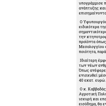
υπογράμμισε π
ανάπτυξης και
επισημαίνοντα
Ο Υφυπουργός
ειδικότερα τη
σημαντικότερο
την κτηνοτροφ
προϊόντα όπως
Μεσολογγίου 
ποιότητα, παρ
Ιδιαίτερη έμφ
των νέων ανθρ
Όπως ανέφερε,
ενισχυθεί μέσ
40 εκατ. ευρώ.
Ο κ. Καββαδάς
Αγροτική Πολι
ισχυρή και επ
εισόδημα, θα 