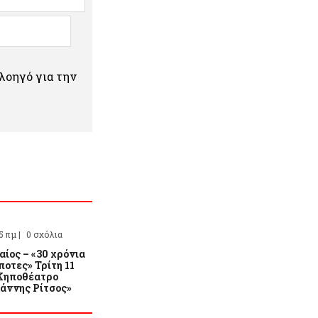
πλοηγό για την
5 πμ |
0 σχόλια
ίος – «30 χρόνια
οτες» Τρίτη 11
 Κηποθέατρο
ιάννης Ρίτσος»