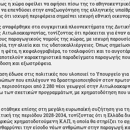
ως η χώρα οφείλει να αφήσει πίσω της το αθηνοκεντρικ
 να επενδύσει στην αναζωογόνηση της ελληνικής υπαίθρ
ς ότι ισχυρή περιφέρεια σημαίνει ισχυρή εθνική οικονομ
 αναφέρθηκε στα συγκριτικά πλεονεκτήματα της Δυτική
ς Αιτωλοακαρνανίας, τονίζοντας ότι πρόκειται για έναν 
υς παραγωγικούς νομούς της χώρας, με ισχυρή παρουσία
ία, την αλιεία και τις υδατοκαλλιέργειες. Όπως σημείωσ
 η φέτα, η κεφαλογραβιέρα, το τσαλαφούτι και το αυγοτά
αποτελούν χαρακτηριστικά παραδείγματα παραγωγής που
άδοση και εξωστρέφεια.
αση έδωσε στις πολιτικές που υλοποιεί το Υπουργείο για
ώπων που επιλέγουν να δραστηριοποιηθούν στον πρωτο
 περισσότεροι από 2.280 νέοι γεωργοί στην Αιτωλοακαρ
ω των σχετικών προγραμμάτων, με χρηματοδότηση που υ
 στάθηκε επίσης στη μεγάλη ευρωπαϊκή συζήτηση για τη
τική της περιόδου 2028-2034, τονίζοντας ότι η Ελλάδα δι
αρκώς χρηματοδοτούμενη ΚΑΠ, η οποία θα στηρίζει το αγ
ενθαρρύνει την είσοδο νέων ανθρώπων στην παραγωγή και