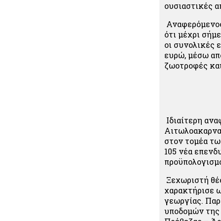
ουσιαστικές α
Αναφερόμενος 
ότι μέχρι σήμ
οι συνολικές 
ευρώ, μέσω απ
ζωοτροφές και
Ιδιαίτερη ανα
Αιτωλοακαρναν
στον τομέα τω
105 νέα επενδ
προϋπολογισμο
Ξεχωριστή θέσ
χαρακτήρισε ω
γεωργίας. Πα
υποδομών της 