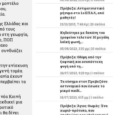
ό μοντέλο
ου,
Πρέβεζα: Αντιρατσιστικό
μήνυμα στο 1ο ΕΠΑΛ, από
ία.
μαθητές!
ς Ελλάδας και
15/10/2015, 7:46 πμ |
20 σχόλια
από τους
Κηδεύτηκε με δαπάνη του
 στη γεωργία,
γραφείου τελετών: Η μεγάλη
ε, ΠΟΠ
λαϊκή φωνή,...
ραχο
05/08/2023, 3:15 μμ |
10 σχόλια
 συνδυάζει
Πρέβεζα: Θλίψη από την
ξαφνική και αναπάντεχη
 την ενίσχυση
φυγή από τη...
γενή τομέα.
26/07/2023, 9:29 πμ |
1 σχόλιο
νανία έχουν
περβαίνει τα
Τα εύσημα στον Πρεβεζάνο
αστυνομικό που έσωσε το
μικρό παιδί...
 νέα Κοινή
18/07/2023, 6:15 μμ |
1 σχόλιο
εκδικεί μια
Πρέβεζα: Άγιος Θωμάς: Ένα
ροτικό
χωριό-πρότυπο, που
 θα δίνει