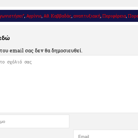
γωνιστήσει”
,
Αγρίνιο
,
Αθ. Καββαδάς
,
αναπτυξιακή
,
Περιφέρεια
,
Πορε
 εδώ
του email σας δεν θα δημοσιευθεί.