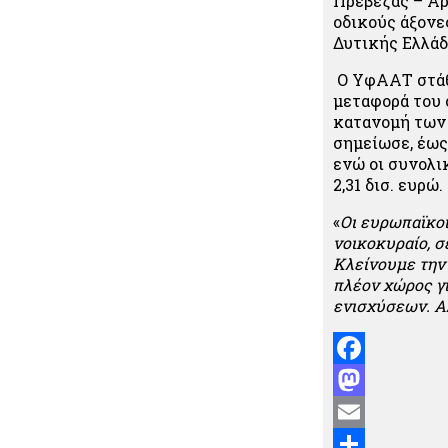
Πρέβεζας – Άρ
οδικούς άξονε
Δυτικής Ελλάδ
Ο ΥφΑΑΤ στάθ
μεταφορά του 
κατανομή των
σημείωσε, έως
ενώ οι συνολι
2,31 δισ. ευρώ.
«
Οι ευρωπαϊκοί
νοικοκυραίο, σ
Κλείνουμε την 
πλέον χώρος γ
ενισχύσεων. Α
Facebook
Mastodon
Email