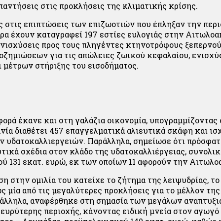
παντήσεις στις προκλήσεις της κλιματικής κρίσης.
στις επιπτώσεις των επιζωοτιών που έπληξαν την περι
ερα έχουν καταγραφεί 197 εστίες ευλογιάς στην Αιτωλοα
ενισχύσεις προς τους πληγέντες κτηνοτρόφους ξεπερνούν
οζημιώσεων για τις απώλειες ζωικού κεφαλαίου, ενισχύ
 μέτρων στήριξης του εισοδήματος.
φορά έκανε και στη γαλάζια οικονομία, υπογραμμίζοντας 
ία διαθέτει 457 επαγγελματικά αλιευτικά σκάφη και ισ
ν υδατοκαλλιεργειών. Παράλληλα, σημείωσε ότι πρόσφα
υτικά σχέδια στον κλάδο της υδατοκαλλιέργειας, συνολι
ύ 131 εκατ. ευρώ, εκ των οποίων 11 αφορούν την Αιτωλο
η στην ομιλία του κατείχε το ζήτημα της λειψυδρίας, το
ς μία από τις μεγαλύτερες προκλήσεις για το μέλλον τη
ράλληλα, αναφέρθηκε στη σημασία των μεγάλων αναπτυξ
ευρύτερης περιοχής, κάνοντας ειδική μνεία στον αγωγό