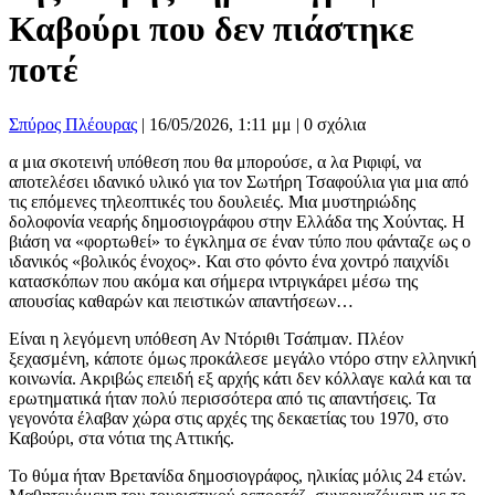
Καβούρι που δεν πιάστηκε
ποτέ
Σπύρος Πλέουρας
|
16/05/2026, 1:11 μμ |
0 σχόλια
α μια σκοτεινή υπόθεση που θα μπορούσε, α λα Ριφιφί, να
αποτελέσει ιδανικό υλικό για τον Σωτήρη Τσαφούλια για μια από
τις επόμενες τηλεοπτικές του δουλειές. Μια μυστηριώδης
δολοφονία νεαρής δημοσιογράφου στην Ελλάδα της Χούντας. Η
βιάση να «φορτωθεί» το έγκλημα σε έναν τύπο που φάνταζε ως ο
ιδανικός «βολικός ένοχος». Και στο φόντο ένα χοντρό παιχνίδι
κατασκόπων που ακόμα και σήμερα ιντριγκάρει μέσω της
απουσίας καθαρών και πειστικών απαντήσεων…
Είναι η λεγόμενη υπόθεση Αν Ντόριθι Τσάπμαν. Πλέον
ξεχασμένη, κάποτε όμως προκάλεσε μεγάλο ντόρο στην ελληνική
κοινωνία. Ακριβώς επειδή εξ αρχής κάτι δεν κόλλαγε καλά και τα
ερωτηματικά ήταν πολύ περισσότερα από τις απαντήσεις. Τα
γεγονότα έλαβαν χώρα στις αρχές της δεκαετίας του 1970, στο
Καβούρι, στα νότια της Αττικής.
Το θύμα ήταν Βρετανίδα δημοσιογράφος, ηλικίας μόλις 24 ετών.