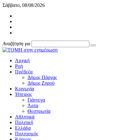
Σάββατο, 08/08/2026
Αναζήτηση για
Αρχική
Ροή
Πρέβεζα
Δήμος Πάργας
Δήμος Ζηρού
Κοινωνία
Ήπειρος
Γιάννενα
Άρτα
Θεσπρωτία
Αθλητικά
Πολιτική
Ελλάδα
Πολιτισμός
Κόσμος