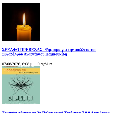
ΣΕΕΛΦΟ ΠΡΕΒΕΖΑΣ: Ψήφισμα για την απώλεια του
Συναδέλφου Αναστάσιου Παμπουκίδη
07/08/2026, 6:08 μμ |
0 σχόλια
Ξεκινάει σήμερα το 2ο Πολιτιστικό Τριήμερο 7,8,9 Αυγούστου