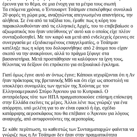
έρευνα για το θέμα, σε μια ένοχη για τα μέτρα τους σιωπή
Τα επόμενα χρόνια, ο Έντουαρντ Τσάπμαν επισκέφθηκε συνολικά
20 φορές τη χώρα μας, αναζητώντας απεγνωσμένα απαντήσεις, την
αλήθεια. Σε ένα από τα ταξίδια του, έμαθε πως η κόρη του
παρακολουθούνταν από τις ελληνικές Αρχές, του το επιβεβαίωσε ο
αξιωματικός που ήταν υπεύθυνος γι’ αυτό και ο οποίος είχε πλέον
συνταξιοδοτηθεί. Με τον καιρό και μετά από ενδελεχείς έρευνες σε
συνεργασία με εξειδικευμένους επαγγελματίες, ο Τσάπμαν
κατέληξε πως η κόρη του δολοφονήθηκε από 2 άτομα που είχαν
σκοπό να την ανακρίνουν, αλλά το πράγμα ξέφυγε στα
βασανιστήρια. Μετά προσπάθησαν να καλύψουν τα ίχνη τους,
θέλοντας να δείξουν ότι επρόκειτο για σεξουαλικό έγκλημα.
Γιατί όμως έγινε αυτό αν όντως έγινε; Κάποιοι ισχυρίζονται ότι η Αν
ήταν πράκτορας της βρετανικής ΜI6 και ότι είχε ως αποστολή να
υποκλέψει συνομιλίες των ηγετών της Χούντας με τον
Ελληνοαμερικανό Σπύρο Άγκνιου για το Κυπριακό. Ο
αντιπρόεδρος τότε των ΗΠΑ πραγματοποιούσε επίσημη επίσκεψη
στην Ελλάδα εκείνες τις μέρες. Άλλοι λένε πως γνώριζε για ένα
απόρρητο, υπό μελέτη για το αν είναι εφικτό ή όχι, σχέδιο
κατάρριψης αεροσκάφους που θα επέβαινε ο Άγκνιου για λόγους
αναψυχής, από αντιφρονούντες της αεροπορίας.
Σε κάθε περίπτωση, το καθεστώς των Συνταγματαρχών φαίνεται να
γνώριζε πως η Αν Τσάπμαν δεν ήταν στην πραγματικότητα