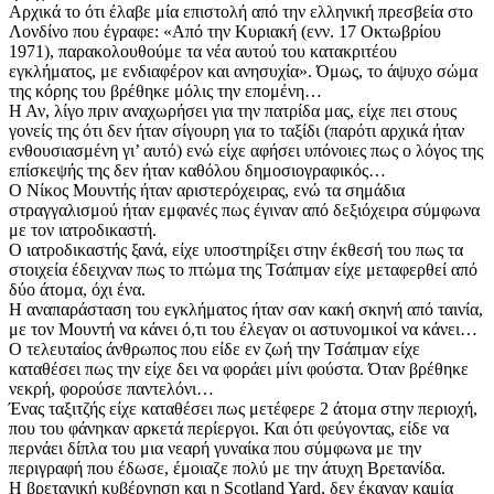
Αρχικά το ότι έλαβε μία επιστολή από την ελληνική πρεσβεία στο
Λονδίνο που έγραφε: «Από την Κυριακή (ενν. 17 Οκτωβρίου
1971), παρακολουθούμε τα νέα αυτού του κατακριτέου
εγκλήματος, με ενδιαφέρον και ανησυχία». Όμως, το άψυχο σώμα
της κόρης του βρέθηκε μόλις την επομένη…
Η Αν, λίγο πριν αναχωρήσει για την πατρίδα μας, είχε πει στους
γονείς της ότι δεν ήταν σίγουρη για το ταξίδι (παρότι αρχικά ήταν
ενθουσιασμένη γι’ αυτό) ενώ είχε αφήσει υπόνοιες πως ο λόγος της
επίσκεψής της δεν ήταν καθόλου δημοσιογραφικός…
Ο Νίκος Μουντής ήταν αριστερόχειρας, ενώ τα σημάδια
στραγγαλισμού ήταν εμφανές πως έγιναν από δεξιόχειρα σύμφωνα
με τον ιατροδικαστή.
Ο ιατροδικαστής ξανά, είχε υποστηρίξει στην έκθεσή του πως τα
στοιχεία έδειχναν πως το πτώμα της Τσάπμαν είχε μεταφερθεί από
δύο άτομα, όχι ένα.
Η αναπαράσταση του εγκλήματος ήταν σαν κακή σκηνή από ταινία,
με τον Μουντή να κάνει ό,τι του έλεγαν οι αστυνομικοί να κάνει…
Ο τελευταίος άνθρωπος που είδε εν ζωή την Τσάπμαν είχε
καταθέσει πως την είχε δει να φοράει μίνι φούστα. Όταν βρέθηκε
νεκρή, φορούσε παντελόνι…
Ένας ταξιτζής είχε καταθέσει πως μετέφερε 2 άτομα στην περιοχή,
που του φάνηκαν αρκετά περίεργοι. Και ότι φεύγοντας, είδε να
περνάει δίπλα του μια νεαρή γυναίκα που σύμφωνα με την
περιγραφή που έδωσε, έμοιαζε πολύ με την άτυχη Βρετανίδα.
Η βρετανική κυβέρνηση και η Scotland Yard, δεν έκαναν καμία