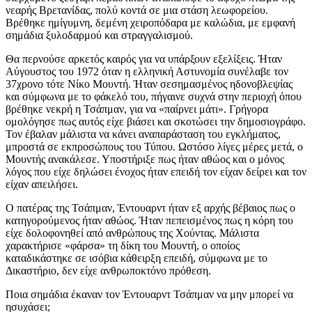
νεαρής Βρετανίδας, πολύ κοντά σε μια στάση λεωφορείου.
Βρέθηκε ημίγυμνη, δεμένη χειροπόδαρα με καλώδια, με εμφανή
σημάδια ξυλοδαρμού και στραγγαλισμού.
Θα περνούσε αρκετός καιρός για να υπάρξουν εξελίξεις. Ήταν
Αύγουστος του 1972 όταν η ελληνική Αστυνομία συνέλαβε τον
37χρονο τότε Νίκο Μουντή. Ήταν σεσημασμένος ηδονοβλεψίας
και σύμφωνα με το φάκελό του, πήγαινε συχνά στην περιοχή όπου
βρέθηκε νεκρή η Τσάπμαν, για να «παίρνει μάτι». Γρήγορα
ομολόγησε πως αυτός είχε βιάσει και σκοτώσει την δημοσιογράφο.
Τον έβαλαν μάλιστα να κάνει αναπαράσταση του εγκλήματος,
μπροστά σε εκπροσώπους του Τύπου. Ωστόσο λίγες μέρες μετά, ο
Μουντής ανακάλεσε. Υποστήριξε πως ήταν αθώος και ο μόνος
λόγος που είχε δηλώσει ένοχος ήταν επειδή τον είχαν δείρει και τον
είχαν απειλήσει.
Ο πατέρας της Τσάπμαν, Έντουαρντ ήταν εξ αρχής βέβαιος πως ο
κατηγορούμενος ήταν αθώος. Ήταν πεπεισμένος πως η κόρη του
είχε δολοφονηθεί από ανθρώπους της Χούντας. Μάλιστα
χαρακτήρισε «φάρσα» τη δίκη του Μουντή, ο οποίος
καταδικάστηκε σε ισόβια κάθειρξη επειδή, σύμφωνα με το
Δικαστήριο, δεν είχε ανθρωποκτόνο πρόθεση.
Ποια σημάδια έκαναν τον Έντουαρντ Τσάπμαν να μην μπορεί να
ησυχάσει;