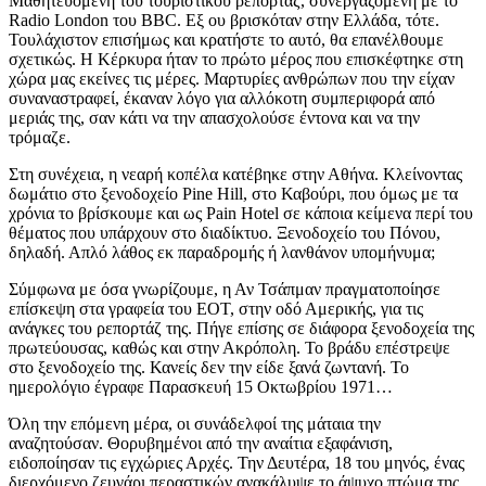
Μαθητευόμενη του τουριστικού ρεπορτάζ, συνεργαζόμενη με το
Radio London του BBC. Εξ ου βρισκόταν στην Ελλάδα, τότε.
Τουλάχιστον επισήμως και κρατήστε το αυτό, θα επανέλθουμε
σχετικώς. Η Κέρκυρα ήταν το πρώτο μέρος που επισκέφτηκε στη
χώρα μας εκείνες τις μέρες. Μαρτυρίες ανθρώπων που την είχαν
συναναστραφεί, έκαναν λόγο για αλλόκοτη συμπεριφορά από
μεριάς της, σαν κάτι να την απασχολούσε έντονα και να την
τρόμαζε.
Στη συνέχεια, η νεαρή κοπέλα κατέβηκε στην Αθήνα. Κλείνοντας
δωμάτιο στο ξενοδοχείο Pine Hill, στο Καβούρι, που όμως με τα
χρόνια το βρίσκουμε και ως Pain Hotel σε κάποια κείμενα περί του
θέματος που υπάρχουν στο διαδίκτυο. Ξενοδοχείο του Πόνου,
δηλαδή. Απλό λάθος εκ παραδρομής ή λανθάνον υπομήνυμα;
Σύμφωνα με όσα γνωρίζουμε, η Αν Τσάπμαν πραγματοποίησε
επίσκεψη στα γραφεία του ΕΟΤ, στην οδό Αμερικής, για τις
ανάγκες του ρεπορτάζ της. Πήγε επίσης σε διάφορα ξενοδοχεία της
πρωτεύουσας, καθώς και στην Ακρόπολη. Το βράδυ επέστρεψε
στο ξενοδοχείο της. Κανείς δεν την είδε ξανά ζωντανή. Το
ημερολόγιο έγραφε Παρασκευή 15 Οκτωβρίου 1971…
Όλη την επόμενη μέρα, οι συνάδελφοί της μάταια την
αναζητούσαν. Θορυβημένοι από την αναίτια εξαφάνιση,
ειδοποίησαν τις εγχώριες Αρχές. Την Δευτέρα, 18 του μηνός, ένας
διερχόμενο ζευγάρι περαστικών ανακάλυψε το άψυχο πτώμα της