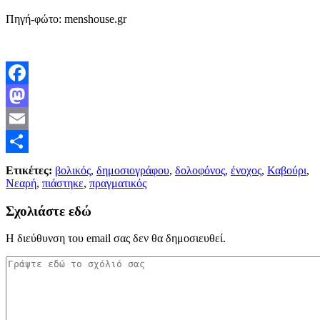
Πηγή-φώτο: menshouse.gr
Facebook
Mastodon
Email
Μοιραστείτε
Ετικέτες:
βολικός
,
δημοσιογράφου
,
δολοφόνος
,
ένοχος
,
Καβούρι
,
Νεαρή
,
πιάστηκε
,
πραγματικός
Σχολιάστε εδώ
Η διεύθυνση του email σας δεν θα δημοσιευθεί.