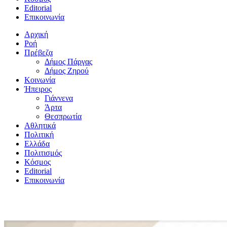
Editorial
Επικοινωνία
Αρχική
Ροή
Πρέβεζα
Δήμος Πάργας
Δήμος Ζηρού
Κοινωνία
Ήπειρος
Γιάννενα
Άρτα
Θεσπρωτία
Αθλητικά
Πολιτική
Ελλάδα
Πολιτισμός
Κόσμος
Editorial
Επικοινωνία