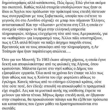
δημοσιογράφος αλλά κατάσκοπος. Πώς όμως; Εδώ γίνεται ακόμα
πιο σκοτεινό. Καθώς πολλά στοιχεία υποδηλώνουν πως ήταν οι
ίδιοι οι Άγγλοι που πρόδωσαν την πράκτορά τους επειδή πίστευαν
πως συνεργαζόταν με τους Σοβιετικούς, υποψία που ενέτεινε το
γεγονός ότι στο Λονδίνο σύχναζε σε μπαρ που πήγαιναν Έλληνες
αντιστασιακοί! Και την «έδωσαν» μετέπειτα στη CIA η οποία εν
συνεχεία «πάσαρε» το θέμα στην ελληνική υπηρεσία
πληροφοριών, πλήρως ελεγχόμενη τότε από τους Αμερικανούς, για
να «καθαρίσει» για λογαριασμό τους. Άλλοι πάλι υποστηρίζουν,
πως η CIA απλά θέλησε να παίξει άσχημο παιχνίδι στους
Βρετανούς και να τους αποκόψει από την πληροφόρηση, η Αν
Τσάπμαν άρα ήταν παράπλευρη απώλεια….
Όσο για τον Μουντή; Το 1983 έκανε αίτηση χάριτος, η οποία έγινε
δεκτή και αποφυλακίστηκε από τις φυλακές της Αίγινας, όπου
κρατούνταν. Μάλιστα έμεινε στο νησί καθώς ο Δήμος του
εξασφάλισε εργασία. Όλα αυτά τα χρόνια δεν έπαψε να λέει πως
ήταν αθώος και πως η Χούντα του είχε φορτώσει αδίκως το
έγκλημα. Κανείς πάντως από το επίσημο ελληνικό κράτος, ούτε
τότε ούτε ποτέ, δεν έδειξε σπουδή να αποκαλυφθεί τι πραγματικά
είχε συμβεί. Λες και τα μυστικά αυτής της υπόθεσης έπρεπε να
μείνουν για πάντα τέτοια. Μήπως άραγε επειδή αυτά, αν έβγαιναν
στην επιφάνεια, θα προκαλούσαν πάταγο και θα εξέθεταν πρόσωπα
και καταστάσεις που έχουν μάθει να δραστηριοποιούνται στο
σκοτάδι;