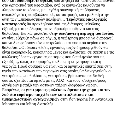
όσο
και οποιοδήποτε όφελος
που πηγάζει απ΄ αυτήν παραδίδονται
στα αρπακτικά του κεφαλαίου, ενώ οι κοινωνίες καλούνται να
πληρώσουν το κόστος, με μεγάλη οικονομική επιβάρυνση,
ανυπολόγιστες περιβαλλοντικές καταστροφές και εμπλοκή στην
δίνη των ιμπεριαλιστικών πολέμων…
Τεράστιες οικολογικές
καταστροφές
θα προκληθούν από τις διάφορες μεθόδους
εξόρυξης στο υπέδαφος, στον υδροφόρο ορίζοντα και στις
θάλασσες.
Ειδικά, μάλιστα,
στην σεισμογενή περιοχή του Ιονίου
,
αν γίνει εξόρυξη πάνω σε ρήγμα, η γεώτρηση μπορεί να διαρραγεί
και να διαρρεύσουν τόνοι πετρελαίου και φυσικού αερίου στην
θάλασσα…
Οι όποιες θέσεις εργασίας τυχόν δημιουργηθούν θα
είναι ευκαιριακές, κακοπληρωμένες και ελάχιστες, σε σχέση με τις
απώλειες θέσεων εργασίας σε τομείς που θα πληγούν από τις
εξορύξεις, όπως ο τουρισμός, η αλιεία, η κτηνοτροφία και η
γεωργία. Πολύ σοβαρές θα είναι και οι αρνητικές επιπτώσεις στην
υγεία των κατοίκων των περιοχών στις οποίες θα διενεργηθούν οι
γεωτρήσεις…οι θαλάσσιες γεωτρήσεις βρίσκονται σε διεθνή
ύδατα, σχετίζονται άμεσα με τις ΑΟΖ και τους συσχετισμούς
δυνάμεων μεταξύ των αστικών τάξεων διαφόρων χωρών.
Επομένως,
οι γεωτρήσεις εμπλέκουν άμεσα την χώρα και τον
λαό στο ευρύτερο παιχνίδι των καπιταλιστικών και
ιμπεριαλιστικών ανταγωνισμών
στην ήδη ταραγμένη Ανατολική
Μεσόγειο και Μέση Ανατολή».