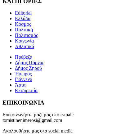
ΚΑΤΗΓΟΡΙΕΣ
Editorial
Ελλάδα
Κόσμος
Πολιτική
Πολιτισμός
Κοινωνία
Αθλητικά
Πρέβεζα
Δήμος Πάργας
Δήμος Ζηρού
Ήπειρος
Γιάννενα
Άρτα
Θεσπρωτία
ΕΠΙΚΟΙΝΩΝΙΑ
Επικοινωνήστε μαζί μας στο e-mail:
tomistinenimerosi@gmail.com
Ακολουθήστε μας στα social media