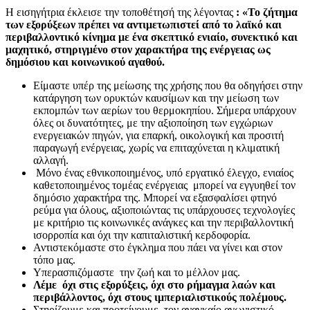
Η εισηγήτρια έκλεισε την τοποθέτησή της λέγοντας
: «Το ζήτημα
των εξορύξεων πρέπει να αντιμετωπιστεί από το λαϊκό και
περιβαλλοντικό κίνημα με ένα σκεπτικό ενιαίο, συνεκτικό και
μαχητικό, στηριγμένο στον χαρακτήρα της ενέργειας ως
δημόσιου και κοινωνικού αγαθού.
Είμαστε υπέρ της μείωσης της χρήσης που θα οδηγήσει στην
κατάργηση των ορυκτών καυσίμων και την μείωση των
εκπομπών των αερίων του θερμοκηπίου. Σήμερα υπάρχουν
όλες οι δυνατότητες, με την αξιοποίηση των εγχώριων
ενεργειακών πηγών, για επαρκή, οικολογική και προσιτή
παραγωγή ενέργειας, χωρίς να επιταχύνεται η κλιματική
αλλαγή.
Μόνο ένας
εθνικοποιημένος, υπό εργατικό έλεγχο, ενιαίος
καθετοποιημένος τομέας ενέργειας μπορεί να εγγυηθεί τον
δημόσιο χαρακτήρα της. Μπορεί να εξασφαλίσει φτηνό
ρεύμα για όλους, αξιοποιώντας τις υπάρχουσες τεχνολογίες
με κριτήριο τις κοινωνικές ανάγκες και την περιβαλλοντική
ισορροπία και όχι την καπιταλιστική κερδοφορία.
Αντιστεκόμαστε στο έγκλημα που πάει να γίνει και στον
τόπο μας.
Υπερασπιζόμαστε την ζωή και το μέλλον μας.
Λέμε όχι στις εξορύξεις, όχι στο ρήμαγμα λαών και
περιβάλλοντος, όχι στους ιμπεριαλιστικούς πολέμους.
Στηρίζουμε και προτείνουμε τον αναγκαίο αγωνιστικό