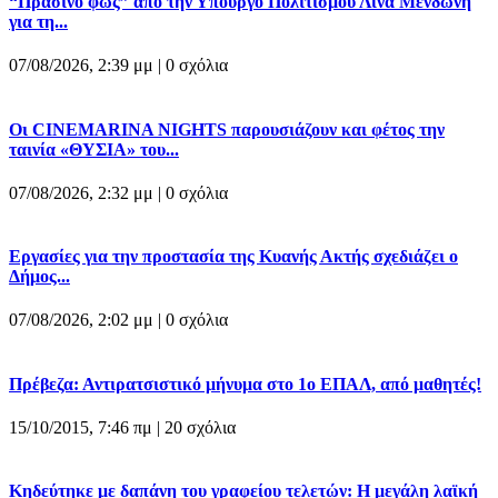
“Πράσινο φως” από την Υπουργό Πολιτισμού Λίνα Μενδώνη
για τη...
07/08/2026, 2:39 μμ |
0 σχόλια
Οι CINEMARINA NIGHTS παρουσιάζουν και φέτος την
ταινία «ΘΥΣΙΑ» του...
07/08/2026, 2:32 μμ |
0 σχόλια
Εργασίες για την προστασία της Κυανής Ακτής σχεδιάζει ο
Δήμος...
07/08/2026, 2:02 μμ |
0 σχόλια
Πρέβεζα: Αντιρατσιστικό μήνυμα στο 1ο ΕΠΑΛ, από μαθητές!
15/10/2015, 7:46 πμ |
20 σχόλια
Κηδεύτηκε με δαπάνη του γραφείου τελετών: Η μεγάλη λαϊκή