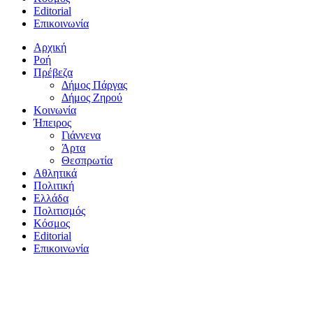
Editorial
Επικοινωνία
Αρχική
Ροή
Πρέβεζα
Δήμος Πάργας
Δήμος Ζηρού
Κοινωνία
Ήπειρος
Γιάννενα
Άρτα
Θεσπρωτία
Αθλητικά
Πολιτική
Ελλάδα
Πολιτισμός
Κόσμος
Editorial
Επικοινωνία