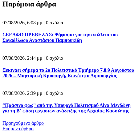
Παρόμοια άρθρα
07/08/2026, 6:08 μμ |
0 σχόλια
ΣΕΕΛΦΟ ΠΡΕΒΕΖΑΣ: Ψήφισμα για την απώλεια του
Συναδέλφου Αναστάσιου Παμπουκίδη
07/08/2026, 2:44 μμ |
0 σχόλια
Ξεκινάει σήμερα το 2ο Πολιτιστικό Τριήμερο 7,8,9 Αυγούστου
2026 – Μαρτυρική Κρυοπηγή, Κοινότητα Δημιουργίας
07/08/2026, 2:39 μμ |
0 σχόλια
“Πράσινο φως” από την Υπουργό Πολιτισμού Λίνα Μενδώνη
για τη Β΄ φάση εργασιών ανάδειξης της Αρχαίας Κασσώπης
Προηγούμενο άρθρο
Επόμενο άρθρο