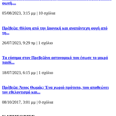
φωνή,...
05/08/2023, 3:15 μμ |
10 σχόλια
Πρέβεζα: Θλίψη από την ξαφνική και αναπάντεχη φυγή από
τη...
26/07/2023, 9:29 πμ |
1 σχόλιο
Τα εύσημα στον Πρεβεζάνο αστυνομικό που έσωσε το μικρό
παιδί...
18/07/2023, 6:15 μμ |
1 σχόλιο
Πρέβεζα: Άγιος Θωμάς: Ένα χωριό-πρότυπο, που αποθεώνει
τον εθελοντισμό και...
08/10/2017, 3:01 μμ |
0 σχόλια