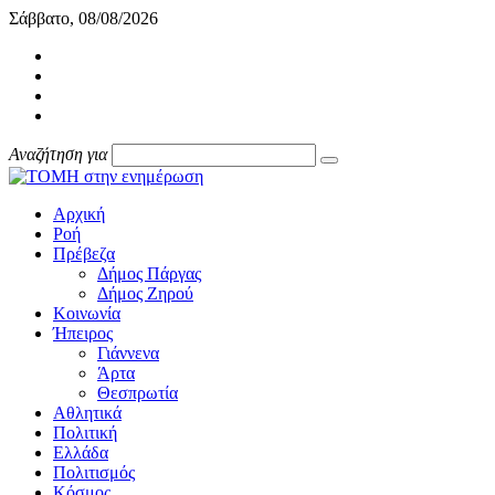
Σάββατο, 08/08/2026
Αναζήτηση για
Αρχική
Ροή
Πρέβεζα
Δήμος Πάργας
Δήμος Ζηρού
Κοινωνία
Ήπειρος
Γιάννενα
Άρτα
Θεσπρωτία
Αθλητικά
Πολιτική
Ελλάδα
Πολιτισμός
Κόσμος