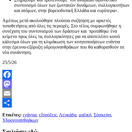
συντονισμό όλων των ζωντανών δυνάμεων, συλλογικοτήτων
και ατόμων, στην βορειοδυτική Ελλάδα και ευρύτερα».
Αμέσως μετά ακολούθησε πλούσια συζήτηση με αρκετές
τοποθετήσεις από όλες τις περιοχές. Στο τέλος συμφωνήθηκε η
συνέχιση του συντονισμού των δράσεων και προτάθηκε ένα
κείμενο προς όλες τις συλλογικότητες για να αποτελέσει κοινό
κάλεσμα όλων για τη κλιμάκωση των κινητοποιήσεων ενάντια
στην έρευνα-εξόρυξη υδρογονανθράκων που θα καθορισθούν σε
νέα συνάντηση.
25/5/
Facebook
Mastodon
Email
Μοιραστείτε
Ετικέτες:
ενάντια
,
εξορύξεις
,
Λευκάδα
,
μαζική
,
Σύσκεψη
,
Υδρογονανθράκων
Σχολιάστε εδώ