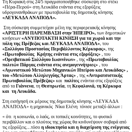
Tη Κυριακή στις 24/5 πραγματοποιήθηκε σύσκεψη στο στέκι
«Πέρα-Περού» στη Λευκάδα ενάντια στις εξορύξεις
υδρογονανθράκων με πρωτοβουλία της δημοτικής κίνησης
«ΛΕΥΚΑΔΑ ΑΝΑΠΟΔΑ».
Στη σύσκεψη συμμετείχαν μέλη της περιφερειακής κίνησης
«ΑΡΙΣΤΕΡΗ ΠΑΡΕΜΒΑΣΗ στην ΉΠΕΙΡΟ»,
των δημοτικών
κινήσεων
«ΑΝΥΠΟΤΑΚΤΗ ΚΙΝΗΣΗ για τα χωριά και την
πόλη της Πρέβεζας και ΛΕΥΚΑΔΑ ΑΝΑΠΟΔΑ»
, του
«Συλλόγου Προστασίας Περιβάλλοντος Κέρκυρας»
, της
«Πρωτοβουλίας Κρήτης ενάντια στις εξορύξεις»
, του
«Ορειβατικού Συλλόγου Ιωαννίνων»
, της
«Πρωτοβουλίας
πολιτών Πάργας ενάντια στις ανεμογεννήτριες»
, του
«Αγωνιστικού Μετώπου Μηχανικών Ηπείρου και Λευκάδας» ,
του «Μετώπου Αλληλεγγύης Άρτας»
, της
«Αντιρατσιστικής
Πρωτοβουλίας Πρέβεζας»
και
πολίτες
ενάντια στις εξορύξεις
από τα
Γιάννενα
, τη
Θεσπρωτία
, τη
Κεφαλονιά, τη Κέρκυρα
και τη Λευκάδα.
Στη εισήγησή εκ μέρους της δημοτικής κίνησης «ΛΕΥΚΑΔΑ
ΑΝΑΠΟΔΑ» η μηχανικός Νίκα Ελένη τόνισε μεταξύ άλλων
:
«
ότι η κοινωνία, ο λαός, οι τοπικές κοινότητες, το φυσικό
περιβάλλον και ο πλούτος της χώρας θα κινδυνέψουν σοβαρά από
τις εξορύξεις…τόσο
η ιδιοκτησία και η διαχείριση της ενέργειας