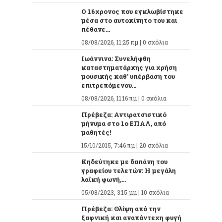
O 16χρονος που εγκλωβίστηκε
μέσα στο αυτοκίνητο του και
πέθανε...
08/08/2026, 11:25 πμ |
0 σχόλια
Ιωάννινα: Συνελήφθη
καταστηματάρχης για χρήση
μουσικής καθ’ υπέρβαση του
επιτρεπόμενου...
08/08/2026, 11:16 πμ |
0 σχόλια
Πρέβεζα: Αντιρατσιστικό
μήνυμα στο 1ο ΕΠΑΛ, από
μαθητές!
15/10/2015, 7:46 πμ |
20 σχόλια
Κηδεύτηκε με δαπάνη του
γραφείου τελετών: Η μεγάλη
λαϊκή φωνή,...
05/08/2023, 3:15 μμ |
10 σχόλια
Πρέβεζα: Θλίψη από την
ξαφνική και αναπάντεχη φυγή