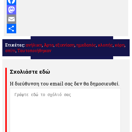
Facebook
Mastodon
Email
Μοιραστείτε
Ετικέτες:
ανήλικη
,
Άρτα
,
εξιχνίαση
,
ημεδαπός
,
κλοπής
,
κόρη
,
σπίτι
,
Ταυτοποιήθηκαν
Σχολιάστε εδώ
Η διεύθυνση του email σας δεν θα δημοσιευθεί.