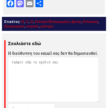
Facebook
Mastodon
Email
Μοιραστείτε
Ετικέτες:
10
,
11
,
21
,
Γενικού Νοσοκομείου Άρτας
,
Ενίσχυση
,
Επικουρικοί
,
ιατρούς
,
μόνιμοι
Σχολιάστε εδώ
Η διεύθυνση του email σας δεν θα δημοσιευθεί.