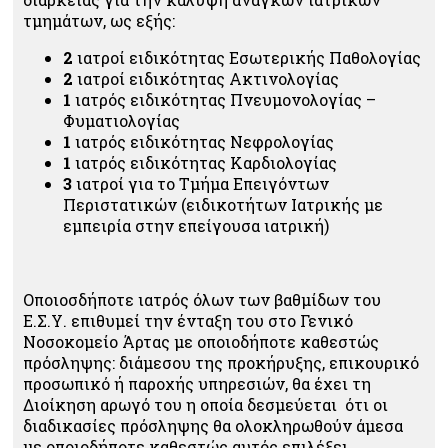
τμημάτων, ως εξής:
2
ιατροί ειδικότητας Εσωτερικής Παθολογίας
2
ιατροί ειδικότητας Ακτινολογίας
1
ιατρός ειδικότητας Πνευμονολογίας –
Φυματιολογίας
1
ιατρός ειδικότητας Νεφρολογίας
1
ιατρός ειδικότητας Καρδιολογίας
3
ιατροί για το Τμήμα Επειγόντων
Περιστατικών (ειδικοτήτων Ιατρικής με
εμπειρία στην επείγουσα ιατρική)
Οποιοσδήποτε ιατρός όλων των βαθμίδων του
Ε.Σ.Υ. επιθυμεί την ένταξη του στο Γενικό
Νοσοκομείο Άρτας με οποιοδήποτε καθεστώς
πρόσληψης: διάμεσου της προκήρυξης, επικουρικό
προσωπικό ή παροχής υπηρεσιών, θα έχει τη
Διοίκηση αρωγό του η οποία δεσμεύεται ότι οι
διαδικασίες πρόσληψης θα ολοκληρωθούν άμεσα
με οποιοδήποτε καθεστώς αυτός επιλέξει.