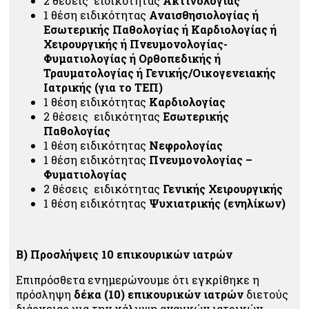
2 θέσεις
ειδικότητας
Ακτινολογίας
1 θέση ειδικότητας
Αναισθησιολογίας
ή
Εσωτερικής Παθολογίας ή Καρδιολογίας ή
Χειρουργικής ή Πνευμονολογίας-
Φυματιολογίας ή Ορθοπεδικής ή
Τραυματολογίας ή Γενικής/Οικογενειακής
Ιατρικής (για το ΤΕΠ)
1 θέση
ειδικότητας
Καρδιολογίας
2 θέσεις
ειδικότητας
Εσωτερικής
Παθολογίας
1 θέση
ειδικότητας
Νεφρολογίας
1 θέση
ειδικότητας
Πνευμονολογίας –
Φυματιολογίας
2 θέσεις
ειδικότητας
Γενικής Χειρουργικής
1 θέση
ειδικότητας
Ψυχιατρικής (ενηλίκων)
Β) Προσλήψεις 10 επικουρικών ιατρών
Επιπρόσθετα ενημερώνουμε ότι εγκρίθηκε η
πρόσληψη
δέκα (10) επικουρικών ιατρών
διετούς
διάρκειας για την κάλυψη αναγκών ιατρικών