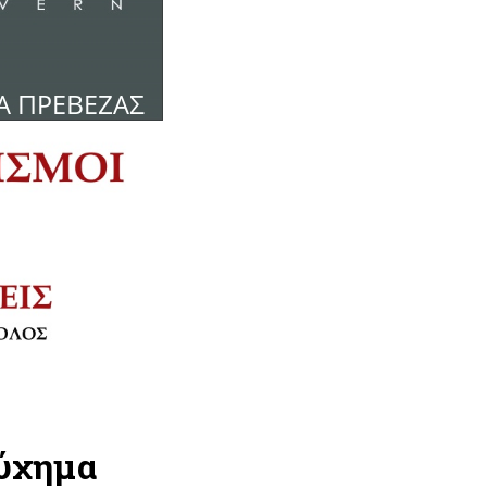
τύχημα