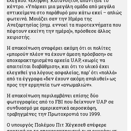
ελέγχου. «Ελήφθη. Κατανοητό», απάντησε το
κέντρο. «Υπάρχει μια μεγάλη ομάδα από μεγάλα
αντικείμενα στο παράθυρό μου κάτω εκεί – απλώς
φωτεινά. Μοιάζει σαν την Ημέρα της
Ανεξαρτησίας (σημ. εννοεί τα πυροτεχνήματα που
πέφτουν εκείνη την ημέρα)», πρόσθεσε άλλος
χειριστής.
Η ανακοίνωση αναφέρει ακόμη ότι οι πολίτες
«μπορούν πλέον να έχουν άμεση πρόσβαση» σε
αποχαρακτηρισμένα αρχεία UAP, «χωρίς να
απαιτείται διαβάθμιση», και ότι το υλικό έχει
ελεγχθεί για λόγους ασφαλείας, παρ’ ότι «πολλά»
από τα έγγραφα «δεν έχουν ακόμη αναλυθεί» ως
προς την ερμηνεία των «ανωμαλιών».
Η ανακοίνωση περιλαμβάνει επίσης δύο
φωτογραφίες από το FBI που δείχνουν UAP σε
συνδυασμό με αμερικανικά αεροσκάφη,
τραβηγμένες την Πρωτοχρονιά του 1999.
Ο υπουργός Πολέμου Πιτ Χέγκσεθ ανέφερε
σχετικά με το αποχαρακτηρισμό των εγγράφων: