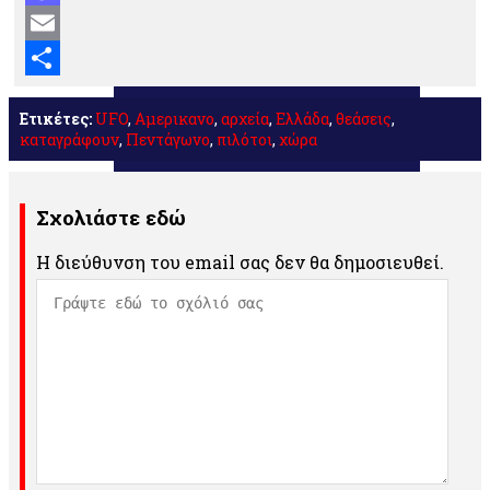
Mastodon
Email
Μοιραστείτε
Ετικέτες:
UFO
,
Αμερικανο
,
αρχεία
,
Ελλάδα
,
θεάσεις
,
καταγράφουν
,
Πεντάγωνο
,
πιλότοι
,
χώρα
Σχολιάστε εδώ
Η διεύθυνση του email σας δεν θα δημοσιευθεί.