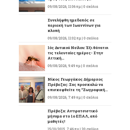
09/08/2026, 11:06 πμ |
0 σχόλια
Συνελήφθη ημεδαπός σε
περιοχή των Ιωαννίνων για
κλοπή
09/08/2026, 11:02 πμ |
0 σχόλια
Ιός Δυτικού Νείλου: Έξι θάνατοι
τις τελευταίες ημέρες- Στην
Αττική...
09/08/2026, 9:49 πμ |
0 σχόλια
Νίκος Γεωργάκος Δήμαρχος
Πρέβεζας: Σας προσκαλώ να
επισκεφθείτε τη “Ζωγραφική...
09/08/2026, 7:49 πμ |
0 σχόλια
Πρέβεζα: Αντιρατσιστικό
μήνυμα στο 1ο ΕΠΑΛ, από
μαθητές!
15/10/2015, 7:46 πμ |
20 σχόλια