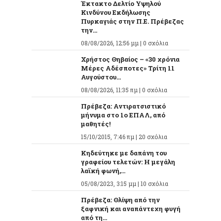
Έκτακτο Δελτίο Υψηλού
Κινδύνου Εκδήλωσης
Πυρκαγιάς στην Π.Ε. Πρέβεζας
την...
08/08/2026, 12:56 μμ |
0 σχόλια
Χρήστος Θηβαίος – «30 χρόνια
Μέρες Αδέσποτες» Τρίτη 11
Αυγούστου...
08/08/2026, 11:35 πμ |
0 σχόλια
Πρέβεζα: Αντιρατσιστικό
μήνυμα στο 1ο ΕΠΑΛ, από
μαθητές!
15/10/2015, 7:46 πμ |
20 σχόλια
Κηδεύτηκε με δαπάνη του
γραφείου τελετών: Η μεγάλη
λαϊκή φωνή,...
05/08/2023, 3:15 μμ |
10 σχόλια
Πρέβεζα: Θλίψη από την
ξαφνική και αναπάντεχη φυγή
από τη...