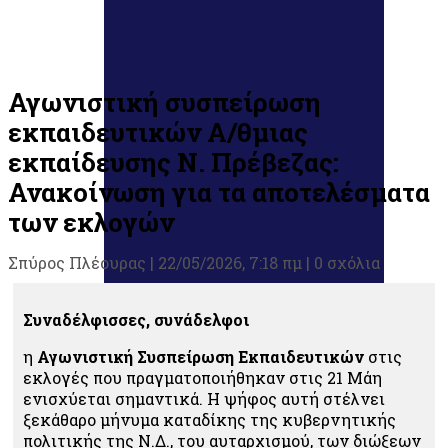
Αγωνιστική συσπείρωση
εκπαιδευτικών Α/θμιας
εκπαίδευσης Ν. Πρέβεζας:
Ανακοίνωση για τα αποτελέσματα
των εκλογών
Σπύρος Πλέουρας
|
22/05/2026, 7:18 πμ |
0 σχόλια
Συναδέλφισσες, συνάδελφοι
η
Αγωνιστική Συσπείρωση Εκπαιδευτικών
στις
εκλογές που πραγματοποιήθηκαν στις 21 Μάη
ενισχύεται σημαντικά. Η ψήφος αυτή στέλνει
ξεκάθαρο μήνυμα καταδίκης της κυβερνητικής
πολιτικής της Ν.Δ., του αυταρχισμού, των διώξεων