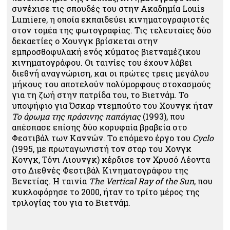
συνέχισε τις σπουδές του στην Ακαδημία Louis
Lumiere, η οποία εκπαιδεύει κινηματογραφιστές
στον τομέα της φωτογραφίας. Τις τελευταίες δύο
δεκαετίες ο Χουνγκ βρίσκεται στην
εμπροσθοφυλακή ενός κύματος βιετναμέζικου
κινηματογράφου. Οι ταινίες του έχουν λάβει
διεθνή αναγνώριση, και οι πρώτες τρεις μεγάλου
μήκους του αποτελούν πολύμορφους στοχασμούς
για τη ζωή στην πατρίδα του, το Βιετνάμ. Το
υποψήφιο για Όσκαρ ντεμπούτο του Χουνγκ ήταν
Το άρωμα της πράσινης παπάγιας
(1993), που
απέσπασε επίσης δύο κορυφαία βραβεία στο
Φεστιβάλ των Καννών. Το επόμενο έργο του
Cyclo
(1995, με πρωταγωνιστή τον σταρ του Χονγκ
Κονγκ, Τόνι Λιουνγκ) κέρδισε τον Χρυσό Λέοντα
στο Διεθνές Φεστιβάλ Κινηματογράφου της
Βενετίας. Η ταινία
The Vertical Ray of the Sun
, που
κυκλοφόρησε το 2000, ήταν το τρίτο μέρος της
τριλογίας του για το Βιετνάμ.