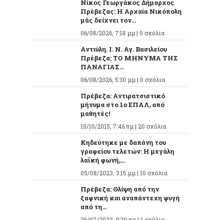
Νίκος Γεωργάκος Δήμαρχος
Πρέβεζας: Η Αρχαία Νικόπολη
μάς δείχνει τον...
06/08/2026, 7:18 μμ |
0 σχόλια
Αντιύλη. Ι. Ν. Αγ. Βασιλείου
Πρέβεζα: ΤΟ ΜΗΝΥΜΑ ΤΗΣ
ΠΑΝΑΓΙΑΣ...
06/08/2026, 5:30 μμ |
0 σχόλια
Πρέβεζα: Αντιρατσιστικό
μήνυμα στο 1ο ΕΠΑΛ, από
μαθητές!
15/10/2015, 7:46 πμ |
20 σχόλια
Κηδεύτηκε με δαπάνη του
γραφείου τελετών: Η μεγάλη
λαϊκή φωνή,...
05/08/2023, 3:15 μμ |
10 σχόλια
Πρέβεζα: Θλίψη από την
ξαφνική και αναπάντεχη φυγή
από τη...
26/07/2023, 9:29 πμ |
1 σχόλιο