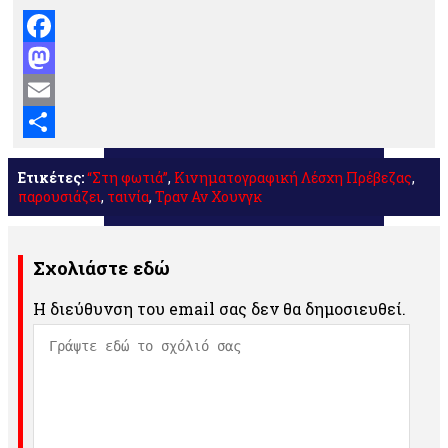
Facebook
Mastodon
Email
Μοιραστείτε
Ετικέτες:
“Στη φωτιά”
,
Κινηματογραφική Λέσχη Πρέβεζας
,
παρουσιάζει
,
ταινία
,
Τραν Αν Χουνγκ
Σχολιάστε εδώ
Η διεύθυνση του email σας δεν θα δημοσιευθεί.