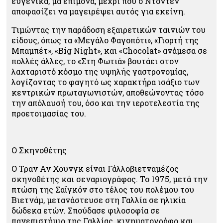
ευγενικά, μα επίμονα, μέχρι που ο Ντοντέν
αποφασίζει να μαγειρέψει αυτός για εκείνη.
Τιμώντας την παράδοση εξαιρετικών ταινιών του
είδους, όπως τα «Μεγάλο Φαγοπότι», «Γιορτή της
Μπαμπέτ», «Big Night», και «Chocolat» ανάμεσα σε
πολλές άλλες, το «Στη Φωτιά» βουτάει στον
λαχταριστό κόσμο της υψηλής γαστρονομίας,
λογίζοντας το φαγητό ως χαρακτήρα ισάξιο των
κεντρικών πρωταγωνιστών, αποθεώνοντας τόσο
την απόλαυσή του, όσο και την ιεροτελεστία της
προετοιμασίας του.
Ο Σκηνοθέτης
Ο Τραν Αν Χουνγκ είναι Γάλλοβιετναμέζος
σκηνοθέτης και σεναριογράφος. Το 1975, μετά την
πτώση της Σαϊγκόν στο τέλος του πολέμου του
Βιετνάμ, μετανάστευσε στη Γαλλία σε ηλικία
δώδεκα ετών. Σπούδασε φιλοσοφία σε
πανεπιστήμιο της Γαλλίας, κινηματογράφο και