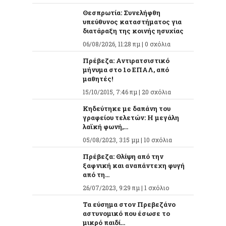
Θεσπρωτία: Συνελήφθη
υπεύθυνος καταστήματος για
διατάραξη της κοινής ησυχίας
06/08/2026, 11:28 πμ |
0 σχόλια
Πρέβεζα: Αντιρατσιστικό
μήνυμα στο 1ο ΕΠΑΛ, από
μαθητές!
15/10/2015, 7:46 πμ |
20 σχόλια
Κηδεύτηκε με δαπάνη του
γραφείου τελετών: Η μεγάλη
λαϊκή φωνή,...
05/08/2023, 3:15 μμ |
10 σχόλια
Πρέβεζα: Θλίψη από την
ξαφνική και αναπάντεχη φυγή
από τη...
26/07/2023, 9:29 πμ |
1 σχόλιο
Τα εύσημα στον Πρεβεζάνο
αστυνομικό που έσωσε το
μικρό παιδί...