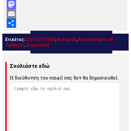
Facebook
Mastodon
Email
Μοιραστείτε
Ετικέτες:
12η EXPOTROF
,
δυναμική
,
Επιμελητηρίου Ν.
Πρέβεζας
,
Συμμετοχή
Σχολιάστε εδώ
Η διεύθυνση του email σας δεν θα δημοσιευθεί.