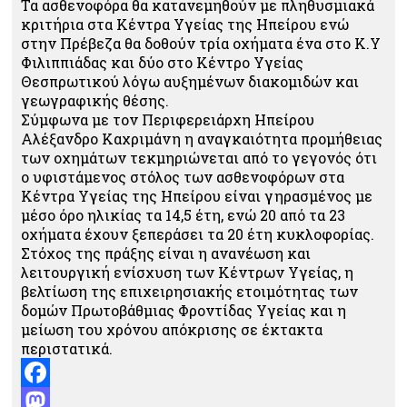
Τα ασθενοφόρα θα κατανεμηθούν με πληθυσμιακά
κριτήρια στα Κέντρα Υγείας της Ηπείρου ενώ
στην Πρέβεζα θα δοθούν τρία οχήματα ένα στο Κ.Υ
Φιλιππιάδας και δύο στο Κέντρο Υγείας
Θεσπρωτικού λόγω αυξημένων διακομιδών και
γεωγραφικής θέσης.
Σύμφωνα με τον Περιφερειάρχη Ηπείρου
Αλέξανδρο Καχριμάνη η αναγκαιότητα προμήθειας
των οχημάτων τεκμηριώνεται από το γεγονός ότι
ο υφιστάμενος στόλος των ασθενοφόρων στα
Κέντρα Υγείας της Ηπείρου είναι γηρασμένος με
μέσο όρο ηλικίας τα 14,5 έτη, ενώ 20 από τα 23
οχήματα έχουν ξεπεράσει τα 20 έτη κυκλοφορίας.
Στόχος της πράξης είναι η ανανέωση και
λειτουργική ενίσχυση των Κέντρων Υγείας, η
βελτίωση της επιχειρησιακής ετοιμότητας των
δομών Πρωτοβάθμιας Φροντίδας Υγείας και η
μείωση του χρόνου απόκρισης σε έκτακτα
περιστατικά.
Facebook