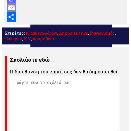
Mastodon
Email
Μοιραστείτε
Ετικέτες:
15 ασθενοφόρων
,
Δημοσιεύτηκε
,
διαγωνισμός
,
Ηπείρου
,
Κ.Υ
,
προμήθεια
Σχολιάστε εδώ
Η διεύθυνση του email σας δεν θα δημοσιευθεί.