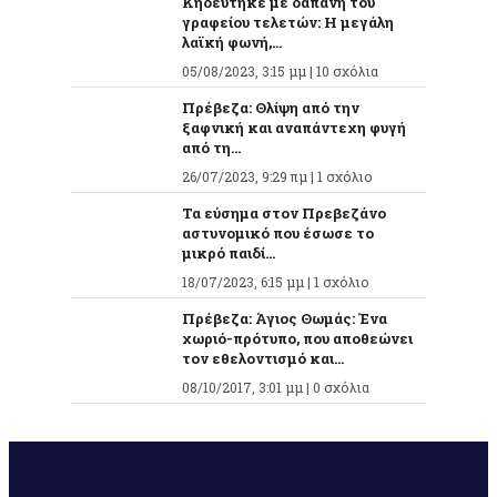
Κηδεύτηκε με δαπάνη του
γραφείου τελετών: Η μεγάλη
λαϊκή φωνή,...
05/08/2023, 3:15 μμ |
10 σχόλια
Πρέβεζα: Θλίψη από την
ξαφνική και αναπάντεχη φυγή
από τη...
26/07/2023, 9:29 πμ |
1 σχόλιο
Τα εύσημα στον Πρεβεζάνο
αστυνομικό που έσωσε το
μικρό παιδί...
18/07/2023, 6:15 μμ |
1 σχόλιο
Πρέβεζα: Άγιος Θωμάς: Ένα
χωριό-πρότυπο, που αποθεώνει
τον εθελοντισμό και...
08/10/2017, 3:01 μμ |
0 σχόλια