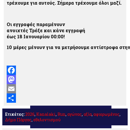
τρέχουμε για αυτούς. Σήμερα τρέχουμε όλοι μαζί.
Οι εγγραφές παραμένουν
ανοιχτές
Τρ
έ
ξε
κ
αι
κ
ά
νε
εγγρ
α
φ
ή
έ
ως
18
Ι
α
νο
υα
ρ
ί
ο
υ 00:00!
1
0
μέρες
μ
έ
νο
υ
ν
γ
ια
ν
α
μετρ
ή
σο
υ
με
α
ντ
ί
στροφ
α
στη
Facebook
Mastodon
Email
Μοιραστείτε
Ετικέτες:
2026
,
Kanalaki
,
Run
,
αγώνας
,
αξία
,
αφιερωμένος
,
Δήμο Πάργας
,
εθελοντισμού