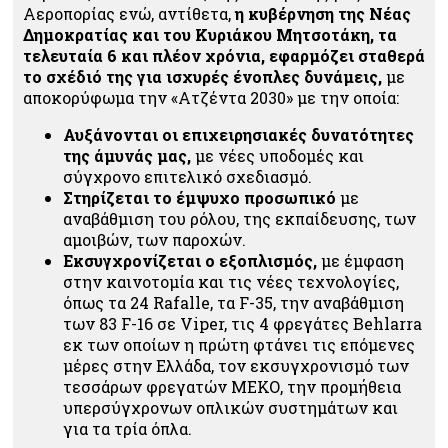
Αεροπορίας ενώ, αντίθετα,
η κυβέρνηση της Νέας
Δημοκρατίας και του Κυριάκου Μητσοτάκη, τα
τελευταία 6 και πλέον χρόνια, εφαρμόζει σταθερά
το σχέδιό της για ισχυρές ένοπλες δυνάμεις,
με
αποκορύφωμα την «Ατζέντα 2030» με την οποία:
Αυξάνονται οι επιχειρησιακές δυνατότητες
της άμυνάς μας,
με νέες υποδομές και
σύγχρονο επιτελικό σχεδιασμό.
Στηρίζεται το έμψυχο προσωπικό
με
αναβάθμιση του ρόλου, της εκπαίδευσης, των
αμοιβών, των παροχών.
Εκσυγχρονίζεται ο εξοπλισμός,
με έμφαση
στην καινοτομία και τις νέες τεχνολογίες,
όπως τα 24 Rafalle, τα F-35, την αναβάθμιση
των 83 F-16 σε Viper, τις 4 φρεγάτες Behlarra
εκ των οποίων η πρώτη φτάνει τις επόμενες
μέρες στην Ελλάδα, τον εκσυγχρονισμό των
τεσσάρων φρεγατών ΜΕΚΟ, την προμήθεια
υπερσύγχρονων οπλικών συστημάτων και
για τα τρία όπλα.