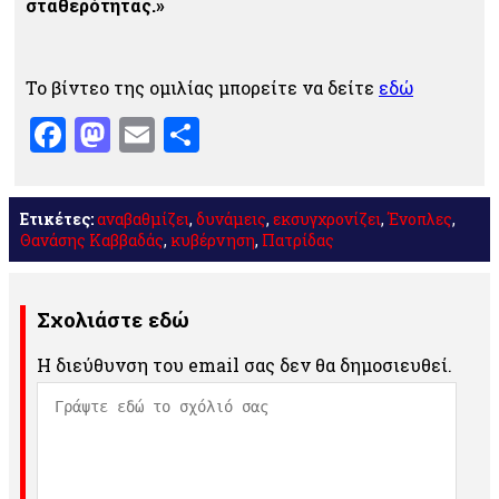
σταθερότητας.»
Το βίντεο της ομιλίας μπορείτε να δείτε
εδώ
Facebook
Mastodon
Email
Μοιραστείτε
Ετικέτες:
αναβαθμίζει
,
δυνάμεις
,
εκσυγχρονίζει
,
Ένοπλες
,
Θανάσης Καββαδάς
,
κυβέρνηση
,
Πατρίδας
Σχολιάστε εδώ
Η διεύθυνση του email σας δεν θα δημοσιευθεί.