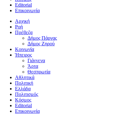
Editorial
Επικοινωνία
Αρχική
Ροή
Πρέβεζα
Δήμος Πάργας
Δήμος Ζηρού
Κοινωνία
Ήπειρος
Γιάννενα
Άρτα
Θεσπρωτία
Αθλητικά
Πολιτική
Ελλάδα
Πολιτισμός
Κόσμος
Editorial
Επικοινωνία