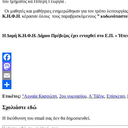
του τμήματος κα Πίπερη Γεωργία .
Οι μαθητές και μαθήτριες ενημερώθηκαν για τον τρόπο λειτουργία
Κ.Η.Φ.Η
. κέρασαν όλους τους παραβρισκόμενους
” κυδωνόπαστο
Η Δομή Κ.Η.Φ.Η. Δήμου Πρέβεζας έχει ενταχθεί στο Ε.Π. « Ήπε
Facebook
Mastodon
Email
Μοιραστείτε
Ετικέτες:
”Αρχαία Κασσώπη
,
2ου γυμνασίου
,
Α΄Τάξης
,
Επίσκεψη
,
Σχολιάστε εδώ
Η διεύθυνση του email σας δεν θα δημοσιευθεί.