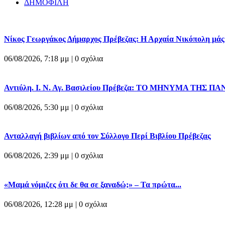
ΔΗΜΟΦΙΛΗ
Νίκος Γεωργάκος Δήμαρχος Πρέβεζας: Η Αρχαία Νικόπολη μάς δε
06/08/2026, 7:18 μμ |
0 σχόλια
Αντιύλη. Ι. Ν. Αγ. Βασιλείου Πρέβεζα: ΤΟ ΜΗΝΥΜΑ ΤΗΣ ΠΑ
06/08/2026, 5:30 μμ |
0 σχόλια
Ανταλλαγή βιβλίων από τον Σύλλογο Περί Βιβλίου Πρέβεζας
06/08/2026, 2:39 μμ |
0 σχόλια
«Μαμά νόμιζες ότι δε θα σε ξαναδώ;» – Τα πρώτα...
06/08/2026, 12:28 μμ |
0 σχόλια