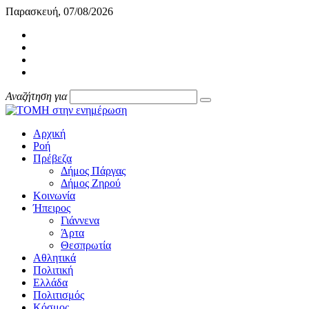
Παρασκευή, 07/08/2026
Αναζήτηση για
Αρχική
Ροή
Πρέβεζα
Δήμος Πάργας
Δήμος Ζηρού
Κοινωνία
Ήπειρος
Γιάννενα
Άρτα
Θεσπρωτία
Αθλητικά
Πολιτική
Ελλάδα
Πολιτισμός
Κόσμος