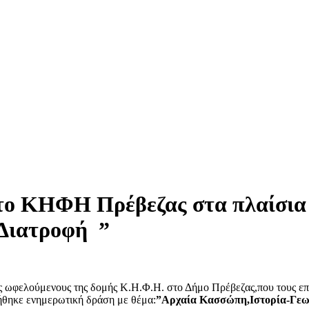
το ΚΗΦΗ Πρέβεζας στα πλαίσια 
Διατροφή ”
ωφελούμενους της δομής Κ.Η.Φ.Η. στο Δήμο Πρέβεζας,που τους επισ
ήθηκε ενημερωτική δράση με θέμα:
”Αρχαία Κασσώπη,Ιστορία-Γεω