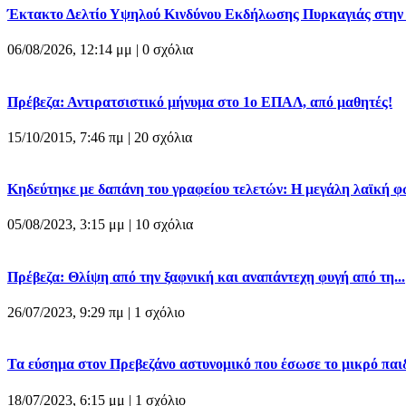
Έκτακτο Δελτίο Υψηλού Κινδύνου Εκδήλωσης Πυρκαγιάς στην Π
06/08/2026, 12:14 μμ |
0 σχόλια
Πρέβεζα: Αντιρατσιστικό μήνυμα στο 1ο ΕΠΑΛ, από μαθητές!
15/10/2015, 7:46 πμ |
20 σχόλια
Κηδεύτηκε με δαπάνη του γραφείου τελετών: Η μεγάλη λαϊκή φω
05/08/2023, 3:15 μμ |
10 σχόλια
Πρέβεζα: Θλίψη από την ξαφνική και αναπάντεχη φυγή από τη...
26/07/2023, 9:29 πμ |
1 σχόλιο
Τα εύσημα στον Πρεβεζάνο αστυνομικό που έσωσε το μικρό παιδί
18/07/2023, 6:15 μμ |
1 σχόλιο