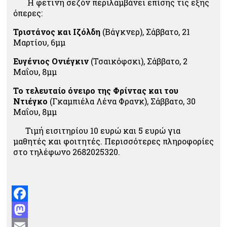
Η φετινή σεζόν περιλαμβάνει επίσης τις εξής
όπερες:
Τριστάνος και Ιζόλδη
(Βάγκνερ), Σάββατο, 21
Μαρτίου, 6μμ
Ευγένιος Ονιέγκιν
(Τσαικόφσκι), Σάββατο, 2
Μαΐου, 8μμ
Το τελευταίο όνειρο της Φρίντας και του
Ντιέγκο
(Γκαμπιέλα Λένα Φρανκ), Σάββατο, 30
Μαΐου, 8μμ
Τιμή εισιτηρίου 10 ευρώ και 5 ευρώ για
μαθητές και φοιτητές. Περισσότερες πληροφορίες
στο τηλέφωνο 2682025320.
Facebook
Mastodon