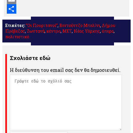
Email
Μοιραστείτε
Ετικέτες:
"Οι Πουριτανοί"
,
Βιντσέντζο Μπελίνι
,
Δήμου
Πρέβεζας
,
Ζωντανά
,
κέντρο
,
ΜET
,
Νέας Υόρκης
,
όπερα
,
πολιτιστικό
Σχολιάστε εδώ
Η διεύθυνση του email σας δεν θα δημοσιευθεί.