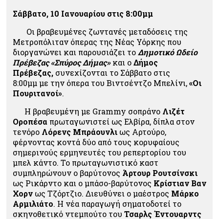
Σάββατο, 10 Ιανουαρίου στις 8:00μμ
Οι βραβευμένες ζωντανές μεταδόσεις της
Μετροπόλιταν όπερας της Νέας Υόρκης που
διοργανώνει και παρουσιάζει το
Δημοτικό Ωδείο
Πρέβεζας «Σπύρος Δήμας»
και ο
Δήμος
Πρέβεζας,
συνεχίζονται το Σάββατο στις
8:00μμ με την όπερα του Βιντσέντζο Μπελίνι,
«Οι
Πουριτανοί»
.
Η βραβευμένη με Grammy σοπράνο
Λιζέτ
Οροπέσα
πρωταγωνιστεί ως Ελβίρα, δίπλα στον
τενόρο
Λόρενς Μπράουνλι
ως Αρτούρο,
φέρνοντας κοντά δύο από τους κορυφαίους
σημερινούς ερμηνευτές του ρεπερτορίου του
μπελ κάντο.
Το πρωταγωνιστικό καστ
συμπληρώνουν ο βαρύτονος
Άρτουρ Ρουτσίνσκι
ως Ρικάρντο και ο μπάσο-βαρύτονος
Κρίστιαν Βαν
Χορν
ως Τζόρτζιο. Διευθύνει ο μαέστρος
Μάρκο
Αρμιλιάτο
. Η νέα παραγωγή σηματοδοτεί το
σκηνοθετικό ντεμπούτο του
Τσαρλς Έντουαρντς