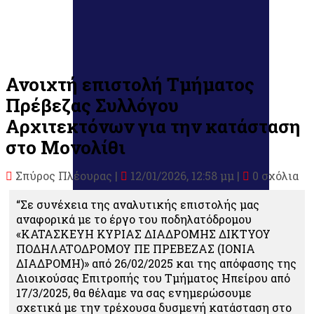
Ανοιχτή επιστολή Τμήματος
Πρέβεζας Συλλόγου
Αρχιτεκτόνων για την κατάσταση
στο Μονολίθι
Σπύρος Πλέουρας
|
12/01/2026, 12:58 μμ |
0 σχόλια
“Σε συνέχεια της αναλυτικής επιστολής μας
αναφορικά με το έργο του ποδηλατόδρομου
«KATAΣKEYH KYPIAΣ ΔIAΔPOMHΣ ΔIKTYOY
ΠOΔHΛATOΔPOMOY ΠE ΠPEBEZAΣ (IONIA
ΔIAΔPOMH)» από 26/02/2025 και της απόφασης της
Διοικούσας Επιτροπής του Τμήματος Ηπείρου από
17/3/2025, θα θέλαμε να σας ενημερώσουμε
σχετικά με την τρέχουσα δυσμενή κατάσταση στο