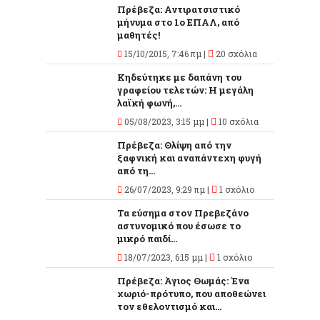
Πρέβεζα: Αντιρατσιστικό
μήνυμα στο 1ο ΕΠΑΛ, από
μαθητές!
15/10/2015, 7:46 πμ |
20 σχόλια
Κηδεύτηκε με δαπάνη του
γραφείου τελετών: Η μεγάλη
λαϊκή φωνή,...
05/08/2023, 3:15 μμ |
10 σχόλια
Πρέβεζα: Θλίψη από την
ξαφνική και αναπάντεχη φυγή
από τη...
26/07/2023, 9:29 πμ |
1 σχόλιο
Τα εύσημα στον Πρεβεζάνο
αστυνομικό που έσωσε το
μικρό παιδί...
18/07/2023, 6:15 μμ |
1 σχόλιο
Πρέβεζα: Άγιος Θωμάς: Ένα
χωριό-πρότυπο, που αποθεώνει
τον εθελοντισμό και...