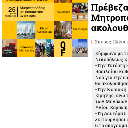
Πρέβεζα
Μητροπο
ακολουθ
Σπύρος Πλέου
Σύμφωνα με το
Νικοπόλεως κα
-Την Τετάρτη 
Βασιλείου καθ
Ναό για την εο
θα ακολουθήσει
-Την Κυριακή 
Ειρήνης, ενώ 
των Μεγάλων 
Αγίου Χαραλά
-Τη Δευτέρα 5
λειτουργήσει 
6 το απόγευμα