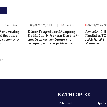
α
|
0 σχόλια
06/08/2026, 7:18 μμ |
0 σχόλια
06/08/2026, 5:
Αστυνομίας
Νίκος Γεωργάκος Δήμαρχος
Αντιύλη. Ι. Ν
κά βιασμών
Πρέβεζας: Η Αρχαία Νικόπολη
Πρέβεζα: 
στριών στο
μάς δείχνει τον δρόμο της
ΠΑΝΑΓΙΑΣ π
υ
ιστορίας και του μέλλοντος!
Μπόκου
θρο
ΚΑΤΗΓΟΡΙΕΣ
Editorial
Πρέβε