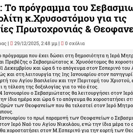
: Το πρόγραμμα του Σεβασμι
λίτη κ.Χρυσοστόμου για τις
ίες Πρωτοχρονιάς & Θεοφαν
ρας
|
29/12/2025, 2:48 μμ |
0 σχόλια
 πρόγραμμα που έχει δώσει στη δημοσιότητα η Ιερά Μητ
ι Πρεβέζης ο Σεβασμιώτατος κ. Χρυσόστομος θα χοροστο
31 Δεκεμβρίου και ώρα 6 το απόγευμα στον Εσπερινό του 
ώς και στη λειτουργία της 1ης Ιανουαρίου στον πανηγυρί
ρτή του Αγίου Βασιλείου και την Περιτομή του Χριστού, 
 η τέλεση της δοξολογίας για το νέο έτος.
4 Ιανουαρίου ο Σεβασμιώτατος θα λειτουργήσει στον Ιερ
την ίδια ημέρα και ώρα 6 το απόγευμα θα χοροστατήσει σ
Ωρών των Θεοφανείων που θα τελεστεί στον Ιερό Μητρο
μπους.
 Ιανουαρίου το πρωί παραμονή των Θεοφανείων ο Σεβασμ
στον Ιερό Ναό του Αγίου Νικολάου, ενώ την ίδια μέρα το 
 θα χοροστατήσει στον Μ.Εσπερινό για την εορτή των Θ