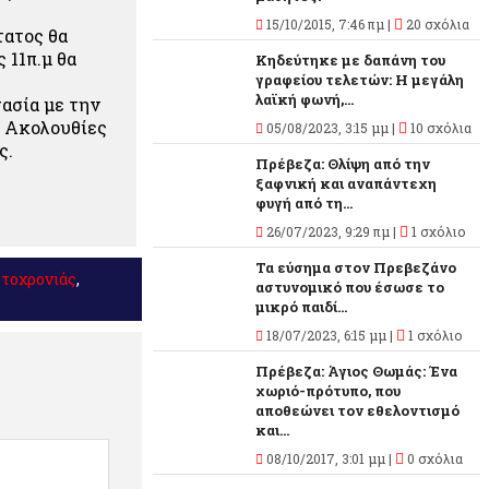
15/10/2015, 7:46 πμ |
20 σχόλια
τατος θα
 11π.μ θα
Κηδεύτηκε με δαπάνη του
γραφείου τελετών: Η μεγάλη
λαϊκή φωνή,...
ασία με την
ς Ακολουθίες
05/08/2023, 3:15 μμ |
10 σχόλια
ς.
Πρέβεζα: Θλίψη από την
ξαφνική και αναπάντεχη
φυγή από τη...
26/07/2023, 9:29 πμ |
1 σχόλιο
Τα εύσημα στον Πρεβεζάνο
τοχρονιάς
,
αστυνομικό που έσωσε το
μικρό παιδί...
18/07/2023, 6:15 μμ |
1 σχόλιο
Πρέβεζα: Άγιος Θωμάς: Ένα
χωριό-πρότυπο, που
αποθεώνει τον εθελοντισμό
και...
08/10/2017, 3:01 μμ |
0 σχόλια