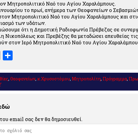
τον Μητροπολιτικό Ναό του Αγίου Χαραλάμπους.
Ιανουαρίου το πρωί, ανήμερα των Θεοφανείων ο Σεβασμιώ
στον Μητροπολιτικό Ναό του Αγίου Χαραλάμπους και στις
γιασμό των υδάτων.
ιώσουμε ότι η Δημοτική Ραδιοφωνία Πρέβεζας σε συνεργ
η Νικοπόλεως και Πρεβέζης θα μεταδώσει απευθείας τι
ούν στον Ιερό Μητροπολιτικό Ναό του Αγίου Χαραλάμπου
book
stodon
Email
Μοιραστείτε
θίες
,
Θεοφανείων
,
κ.Χρυσοστόμου
,
Μητροπολίτη
,
Πρόγραμμα
,
Πρω
Υ
 εδώ
του email σας δεν θα δημοσιευθεί.