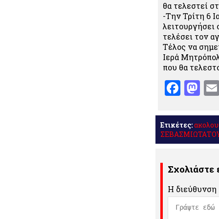
θα τελεστεί σ
-Την Τρίτη 6 
λειτουργήσει 
τελέσει τον α
Τέλος να σημε
Ιερά Μητρόπολ
που θα τελεστ
Face
Ma
Ετικέτες:
ακολου
ΣΕΒΑΣΜΙΩΤΑΤΟ
Σχολιάστε
Η διεύθυνση 