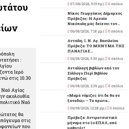
ωτάτου
07/08/2026, 9:19 πμ |
0 σχόλια
Νίκος Γεωργάκος Δήμαρχος
Πρέβεζας: Η Αρχαία
Νικόπολη μάς δείχνει τον...
είων
06/08/2026, 7:18 μμ |
0 σχόλια
Αντιύλη. Ι. Ν. Αγ. Βασιλείου
Πρέβεζα: ΤΟ ΜΗΝΥΜΑ ΤΗΣ
ΠΑΝΑΓΙΑΣ...
ρόπολη
06/08/2026, 5:30 μμ |
0 σχόλια
τατήσει :
Αγίου
Ανταλλαγή βιβλίων από τον
ζοντα Ιερό
Σύλλογο Περί Βιβλίου
ενώ στις 10.30
Πρέβεζας
06/08/2026, 2:39 μμ |
0 σχόλια
ό Ναό Αγίας
«Μαμά νόμιζες ότι δε θα σε
την ακολουθία
ξαναδώ;» – Τα πρώτα...
πολιτικό Ναό
06/08/2026, 12:28 μμ |
0 σχόλια
ιώτατος θα
Πρέβεζα: Αντιρατσιστικό
απόγευμα στις
μήνυμα στο 1ο ΕΠΑΛ, από
εοφανείων που
μαθητές!