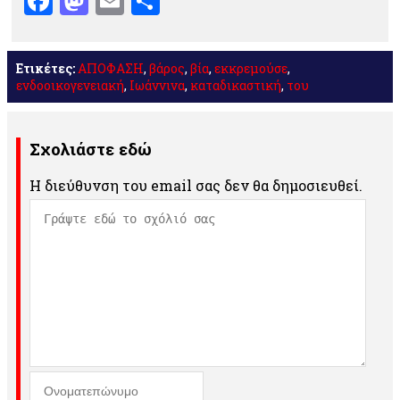
Facebook
Mastodon
Email
Μοιραστείτε
Ετικέτες:
ΑΠΟΦΑΣΗ
,
βάρος
,
βία
,
εκκρεμούσε
,
ενδοοικογενειακή
,
Ιωάννινα
,
καταδικαστική
,
του
Σχολιάστε εδώ
Η διεύθυνση του email σας δεν θα δημοσιευθεί.