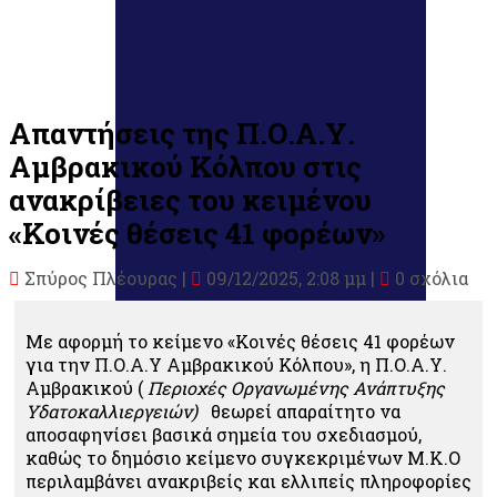
Απαντήσεις της Π.Ο.Α.Υ.
Αμβρακικού Κόλπου στις
ανακρίβειες του κειμένου
«Κοινές θέσεις 41 φορέων»
Σπύρος Πλέουρας
|
09/12/2025, 2:08 μμ |
0 σχόλια
Με αφορμή το κείμενο «Κοινές θέσεις 41 φορέων
για την Π.Ο.Α.Υ Αμβρακικού Κόλπου», η Π.Ο.Α.Υ.
Αμβρακικού (
Περιοχές Οργανωμένης Ανάπτυξης
Υδατοκαλλιεργειών)
θεωρεί απαραίτητο να
αποσαφηνίσει βασικά σημεία του σχεδιασμού,
καθώς το δημόσιο κείμενο συγκεκριμένων Μ.Κ.Ο
περιλαμβάνει ανακριβείς και ελλιπείς πληροφορίες