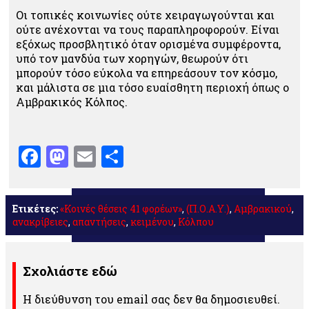
Οι τοπικές κοινωνίες ούτε χειραγωγούνται και
ούτε ανέχονται να τους παραπληροφορούν. Είναι
εξόχως προσβλητικό όταν ορισμένα συμφέροντα,
υπό τον μανδύα των χορηγών, θεωρούν ότι
μπορούν τόσο εύκολα να επηρεάσουν τον κόσμο,
και μάλιστα σε μια τόσο ευαίσθητη περιοχή όπως ο
Αμβρακικός Κόλπος.
Facebook
Mastodon
Email
Μοιραστείτε
Ετικέτες:
«Κοινές θέσεις 41 φορέων»
,
(Π.Ο.Α.Υ.)
,
Αμβρακικού
,
ανακρίβειες
,
απαντήσεις
,
κειμένου
,
Κόλπου
Σχολιάστε εδώ
Η διεύθυνση του email σας δεν θα δημοσιευθεί.