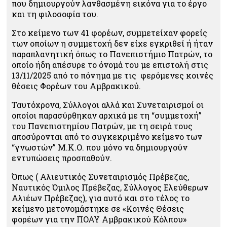
που δημιουργούν λανθασμένη εικόνα για το έργο
και τη φιλοσοφία του.
Στο κείμενο των 41 φορέων, συμμετείχαν φορείς
των οποίων η συμμετοχή δεν είχε εγκριθεί ή ήταν
παραπλανητική όπως το Πανεπιστήμιο Πατρών, το
οποίο ήδη απέσυρε το όνομά του με επιστολή στις
13/11/2025 από το πόνημα με τις φερόμενες κοινές
θέσεις Φορέων του Αμβρακικού.
Ταυτόχρονα, Σύλλογοι αλλά και Συνεταιρισμοί οι
οποίοι παρασύρθηκαν αρχικά με τη “συμμετοχή”
του Πανεπιστημίου Πατρών, με τη σειρά τους
αποσύρονται από το συγκεκριμένο κείμενο των
“γνωστών” Μ.Κ.Ο. που μόνο να δημιουργούν
εντυπώσεις προσπαθούν.
Όπως ( Αλιευτικός Συνεταιρισμός Πρέβεζας,
Ναυτικός Όμιλος Πρέβεζας, Σύλλογος Ελεύθερων
Αλιέων Πρέβεζας), για αυτό και στο τέλος το
κείμενο μετονομάστηκε σε «Κοινές Θέσεις
φορέων για την ΠΟΑΥ Αμβρακικού Κόλπου»